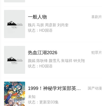
一般人物
喜剧片
魏兵 马朕 周彦新 刘尚奎
状态：HD国语
热血江湖2026
犯罪片
颜嫣 陈耿锋 颜雪凡 朱瑞祥 钟夫翔
状态：HD国语
1999！神秘学对策部英配版
国产动漫
未知
状态：更新至03集