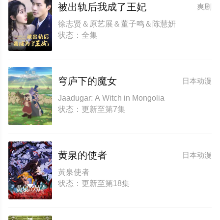
被出轨后我成了王妃
爽剧
徐志贤＆原艺展＆董子鸣＆陈慧妍
状态：全集
穹庐下的魔女
日本动漫
Jaadugar: A Witch in Mongolia
状态：更新至第7集
黄泉的使者
日本动漫
黃泉使者
状态：更新至第18集