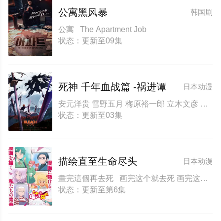
公寓黑风暴
韩国剧
公寓 The Apartment Job
状态：更新至09集
死神 千年血战篇 -祸进谭
日本动漫
安元洋贵 雪野五月 梅原裕一郎 立木文彦 樫井笙人 稻田彻 大塚明夫 高木涉 桑岛法子 伊藤健太郎 杉田智和 丰口惠美 菅生隆之 三木真一郎 朴璐美 折笠富美子 森田成一 市来光弘 武内骏辅 置鲇龙太郎 Noriaki Sugiyama 小山刚志 诹访部顺一 小野坂昌也 松冈由贵 石川英郎 速水奖 长嶝高士 高木礼子 清都亚里沙 石冢小夜里
状态：更新至03集
描绘直至生命尽头
日本动漫
畫完這個再去死 画完这个就去死 画完这个再去死 Draw This Then Die!
状态：更新至第6集