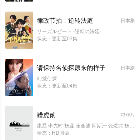
律政节拍：逆转法庭
日本剧
リーガルビート -逆転の法廷-
状态：更新至03集
请保持名侦探原来的样子
日本剧
幻觉侦探
状态：更新至04集
猎虎贰
犯罪片
康磊 李先时 杨亚 崔金迪 阿斯汗 张煜龙 杨厚垚 张暘 于俭
状态：HD国语