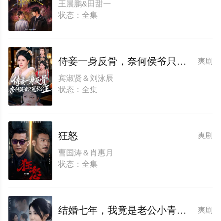
王晨鹏&田甜一
状态：全集
侍妾一身反骨，奈何侯爷只宠长公主
爽剧
宾淑贤＆刘泳辰
状态：全集
狂怒
爽剧
曹国涛＆肖惠月
状态：全集
结婚七年，我竟是老公小青梅的替身
爽剧