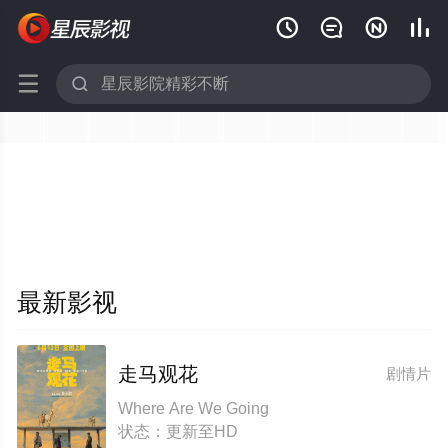






最新影视
走马观花
剧情片
Where Are We Going
状态：更新至HD