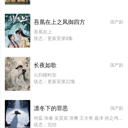
吾凰在上之凤御四方
国产剧
吾凰在上
状态：更新至第8集
长夜如歌
国产剧
云归槿时安
状态：更新至第22集
凛冬下的罪恶
国产剧
何磊 张睿 吴昊宸 洪爽 王大奇 嘉泽 孙之鸿 肖涵 左腾云 刘伟峰 王心嫚 窦新豪 苏宥辰 李繁 刘亭希 刘朔豪 洪冰瑶 刘佳萌 李蒲赫 徐章
状态：完结