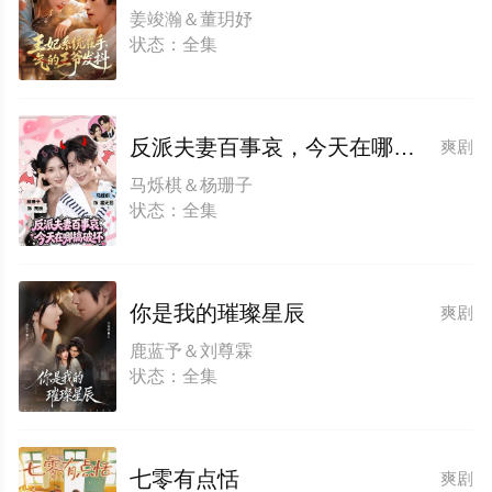
姜竣瀚＆董玥妤
状态：全集
反派夫妻百事哀，今天在哪搞破坏
爽剧
马烁棋＆杨珊子
状态：全集
你是我的璀璨星辰
爽剧
鹿蓝予＆刘尊霖
状态：全集
七零有点恬
爽剧