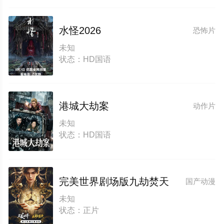
水怪2026
恐怖片
未知
状态：HD国语
港城大劫案
动作片
未知
状态：HD国语
​完美世界剧场版九劫焚天​
国产动漫
未知
状态：正片