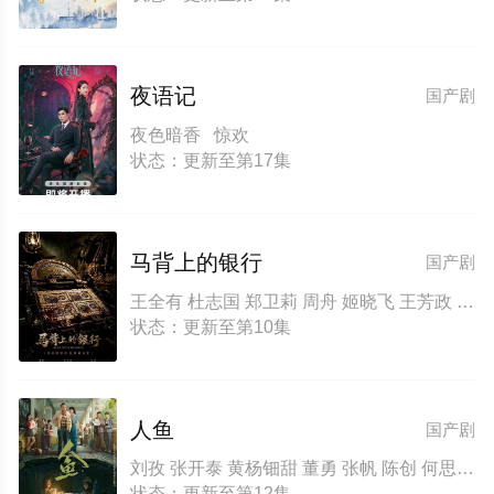
夜语记
国产剧
夜色暗香 惊欢
状态：更新至第17集
马背上的银行
国产剧
王全有 杜志国 郑卫莉 周舟 姬晓飞 王芳政 郭烁杰 阎妮
状态：更新至第10集
人鱼
国产剧
刘孜 张开泰 黄杨钿甜 董勇 张帆 陈创 何思甜 张棪琰 罗海琼 是安 赵健 段钰 董向荣 薛佳凝 方晓东 李庆誉 张译文
状态：更新至第12集