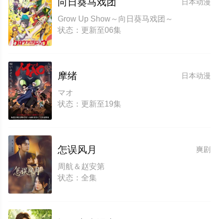
向日葵马戏团
日本动漫
Grow Up Show～向日葵马戏团～
状态：更新至06集
摩绪
日本动漫
マオ
状态：更新至19集
怎误风月
爽剧
周航＆赵安第
状态：全集