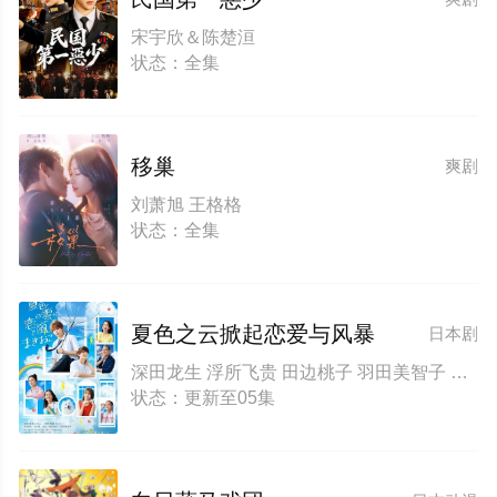
宋宇欣＆陈楚洹
状态：全集
移巢
爽剧
刘萧旭 王格格
状态：全集
夏色之云掀起恋爱与风暴
日本剧
深田龙生 浮所飞贵 田边桃子 羽田美智子 井上肇 有楽 滨田麻里 原沙知绘 田口浩正 元冬树 阿久津仁爱 丈太郎 戸苅ニコル沙羅 丸山智己 山口麻友 猪俣玲音
状态：更新至05集