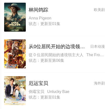
林间鸽踪
欧美剧
Anna Pigeon
状态：更新至01集
从0位居民开始的边境领主大人
日本动漫
從 0 位居民開始的邊境領主大人 The Frontier Lord Begins with Zero Subjects
状态：更新至第06集
厄运宝贝
海外剧
倒霉宝贝 Unlucky Bae
状态：更新至01集