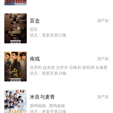
盲盒
国产剧
盲区
状态：更新至第13集
南戏
国产剧
张景昀 赵奂然 吉舒亦 宗峰岩 陈凯洲 余逸蕾
状态：更新至第14集
米良与麦青
国产剧
鹿鸣呦呦 鹿鸣春晓
状态：更新至第15集