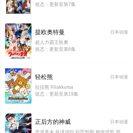
状态：更新至第7集
提欧奥特曼
日本动漫
超人力霸王狄奧
状态：更新至第6集
轻松熊
日本动漫
拉拉熊 Rilakkuma
状态：更新至第19集
正后方的神威
日本动漫
市道真央 井泽诗织 杉田智和 相坂优歌 碧乃梨心