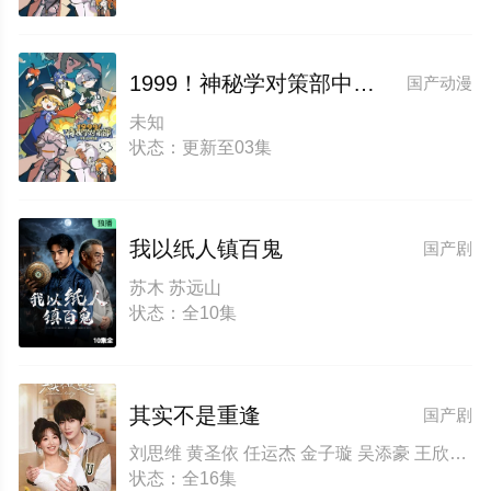
1999！神秘学对策部中配版
国产动漫
未知
状态：更新至03集
我以纸人镇百鬼
国产剧
苏木 苏远山
状态：全10集
其实不是重逢
国产剧
刘思维 黄圣依 任运杰 金子璇 吴添豪 王欣政 刘佳烨 刘允儿
状态：全16集