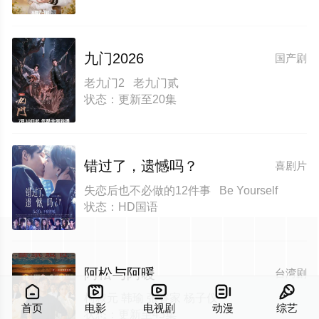
九门2026
国产剧
老九门2 老九门贰
状态：更新至20集
错过了，遗憾吗？
喜剧片
失恋后也不必做的12件事 Be Yourself
状态：HD国语
阿松与阿暖
台湾剧





柯叔元 韩瑜 张睿家 杨子仪
首页
电影
电视剧
动漫
综艺
状态：更新至45集