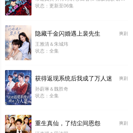
状态：更新至06集
隐藏千金闪婚遇上裴先生
爽剧
王雅清＆朱城玮
状态：全集
获得返现系统后我成了万人迷
爽剧
孙蔚琳＆魏胜奇
状态：全集
重生真仙，了结尘间恩怨
爽剧