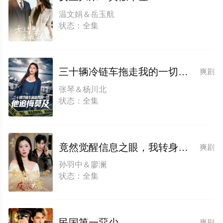
温文娟＆岳玉航
状态：全集
三十辆冷链车拖走我的一切，他追悔莫及
爽剧
张琴＆杨川北
状态：全集
竟然觉醒信息之眼，我转身进入反派大营
爽剧
孙羽中＆廖澜
状态：全集
民国第一惡少
爽剧