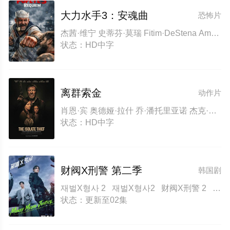
大力水手3：安魂曲
恐怖片
杰茜·维宁 史蒂芬·莫瑞 Fitim·DeStena Amy·Gibbons Jack·Hyde Will·Middleton Christopher·Morley Lara·Sas Juliette·Smith Mark·Tunstall
状态：HD中字
离群索金
动作片
肖恩·宾 奥德娅·拉什 乔·潘托里亚诺 杰克·凯西 泰·辛普金斯 麦肯吉·弗依 马丁·桑斯梅耶 Philip·McDermott·Young Mark·Alan·Jaeger Bryan·Martin
状态：HD中字
财阀X刑警 第二季
韩国剧
재벌X형사 2 재벌X형사2 财阀X刑警 2 财阀X刑警2 Flex x Cop2 纨绔子弟(韩国版)
状态：更新至02集