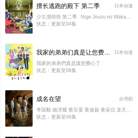
擅长逃跑的殿下 第二季
日本动漫
少主溜得快 第二季 Nige Jouzu no Wakagimi Season 2 The Elusive Samurai Season 2
状态：更新至04集
我家的弟弟们真是让您费心了
日本动漫
我家的弟弟們真是讓您費心了
状态：更新至06集
成名在望
台湾剧
李国毅 姚淳耀 蔡亘晏 黄迪扬 黄采仪 龙天翔 乔瑟夫 吴言凜 黄惟 朱匀甄 段钧豪
状态：更新至06集