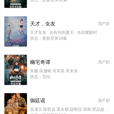
天才，女友
国产剧
天才女友 去有你的夏天 当你耀眼时
状态：更新至第18集
幽宅奇谭
国产剧
朱娅 应灏铭 肖东昊 宋未央
状态：完结
御廷谣
国产剧
吴谨言 陈哲远 梁永棋 赵昭仪 张南 郭品超 盛一伦 吴岱融 黄祖鑫 宋麒