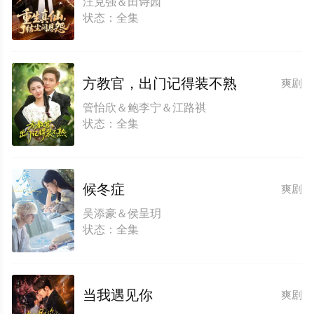
汪克强＆田诗园
状态：全集
方教官，出门记得装不熟
爽剧
管怡欣＆鲍李宁＆江路祺
状态：全集
候冬症
爽剧
吴添豪＆侯呈玥
状态：全集
当我遇见你
爽剧