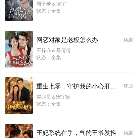
周子若＆振宇
状态：全集
网恋对象是老板怎么办
爽剧
王梓亦＆马倩倩
状态：全集
重生七零，守护我的小心肝妻子
爽剧
翟兆星＆宋宇欣
状态：全集
王妃系统在手，气的王爷发抖
爽剧