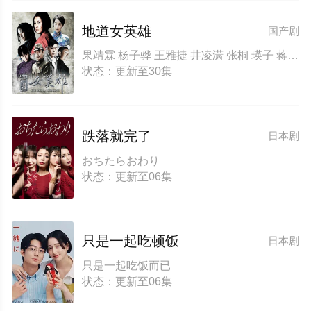
地道女英雄
国产剧
果靖霖 杨子骅 王雅捷 井凌潇 张桐 瑛子 蒋伟男 赵子惠 薛芊芊
状态：更新至30集
跌落就完了
日本剧
おちたらおわり
状态：更新至06集
只是一起吃顿饭
日本剧
只是一起吃饭而已
状态：更新至06集