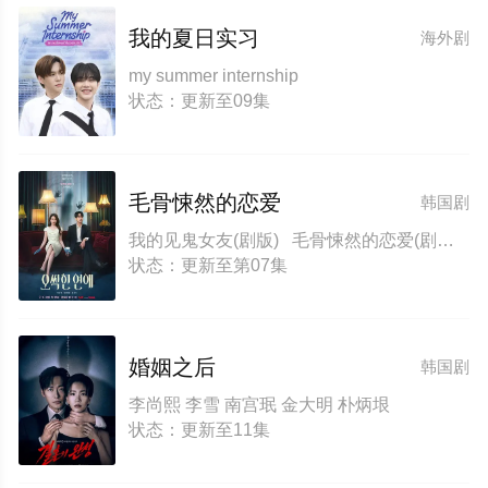
我的夏日实习
海外剧
my summer internship
状态：更新至09集
毛骨悚然的恋爱
韩国剧
我的见鬼女友(剧版) 毛骨悚然的恋爱(剧版) 오싹한 연애: 나를 찾아줘 Chilling Romance: Find Me Chilling Romance Spellbound Spooky in Love
状态：更新至第07集
婚姻之后
韩国剧
李尚熙 李雪 南宫珉 金大明 朴炳垠
状态：更新至11集