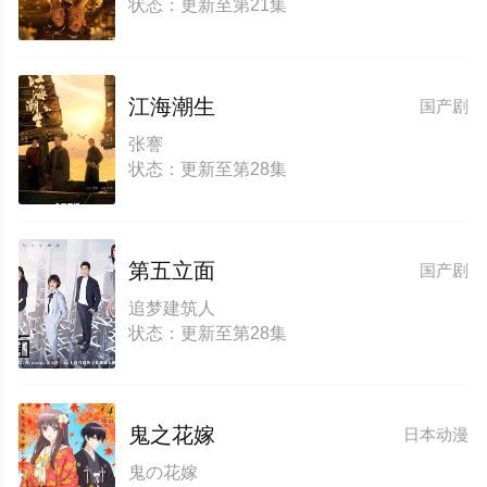
状态：更新至第21集
江海潮生
国产剧
张謇
状态：更新至第28集
第五立面
国产剧
追梦建筑人
状态：更新至第28集
鬼之花嫁
日本动漫
鬼の花嫁