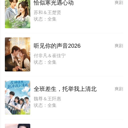
恰似寒光遇心动
爽剧
苏和＆王楚贤
状态：全集
听见你的声音2026
爽剧
付非凡＆崔佳宁
状态：全集
全班差生，托举我上清北
爽剧
魏尊＆王阡惠
状态：全集