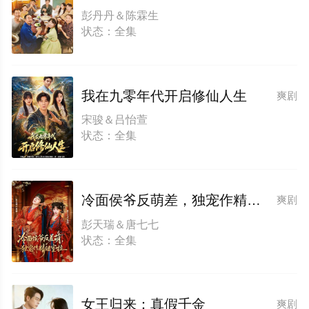
彭丹丹＆陈霖生
状态：全集
我在九零年代开启修仙人生
爽剧
宋骏＆吕怡萱
状态：全集
冷面侯爷反萌差，独宠作精继室啦
爽剧
彭天瑞＆唐七七
状态：全集
女王归来：真假千金
爽剧