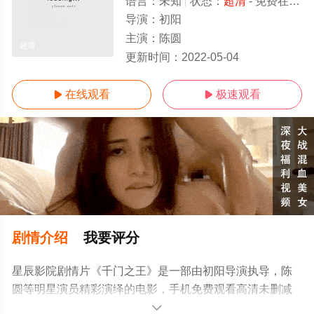
语言：
未知
状态：
超清
- 免费在线观看
导演：
初阳
主演：
陈圆
超清
更新时间：
2022-05-04
在线观看
极速观看


剧情介绍
我要评分
星辰影院剧情片《千门之王》是一部由初阳导演执导，陈
圆等明星演员精彩演绎的电影，手机免费观看高清未删减
完整版电影大全就来星辰电影院，更多相关信息可移步至
