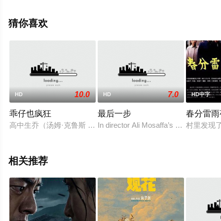
豆瓣电影、电视猫或剧情网等平台了解。
猜你喜欢
10.0
7.0
HD
HD
HD中字
乖仔也疯狂
最后一步
春分雷雨
高中生乔（汤姆·克鲁斯 Tom Cruise 饰）为学业所困扰，
In director Ali Mosaffa’s psychological s
村里发现
相关推荐