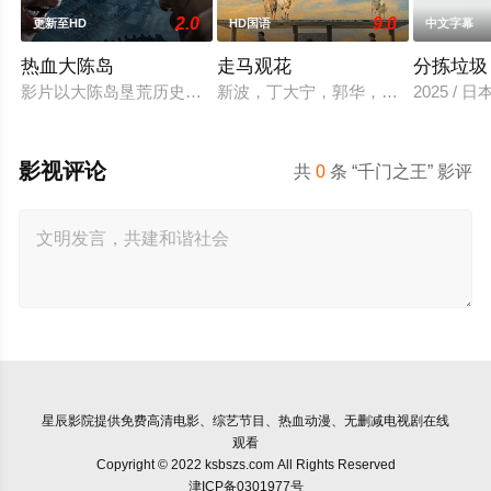
2.0
9.0
更新至HD
HD国语
中文字幕
热血大陈岛
走马观花
分拣垃圾
影片以大陈岛垦荒历史为创作底色，在尊重历史真实性的前提下
新波，丁大宁，郭华，程一木他们毕
2025 / 
影视评论
共
0
条 “千门之王” 影评
星辰影院
提供免费高清电影、综艺节目、热血动漫、无删减电视剧在线
观看
Copyright © 2022 ksbszs.com All Rights Reserved
津ICP备0301977号