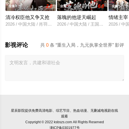
2.0
6.0
全集
全集
全集
清冷权臣他又争又抢
落魄的他逆天崛起
情绪主宰
2026 / 中国大陆 / 肖羽凯＆林一允
2026 / 中国大陆 / 王国豪杰＆诗语＆
2026 /
影视评论
共
0
条 “重生入局，九元执掌全世界” 影评
星辰影院
提供免费高清电影、综艺节目、热血动漫、无删减电视剧在线
观看
Copyright © 2022 ksbszs.com All Rights Reserved
津ICP备0301977号