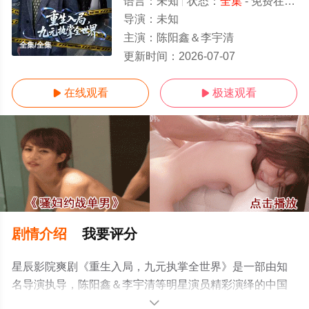
语言：
未知
状态：
全集
- 免费在线观看
导演：
未知
主演：
陈阳鑫＆李宇清
全集/全集
更新时间：
2026-07-07
在线观看
极速观看


剧情介绍
我要评分
星辰影院爽剧《重生入局，九元执掌全世界》是一部由知
名导演执导，陈阳鑫＆李宇清等明星演员精彩演绎的中国
大陆电视剧，大结局剧情已揭晓（全集），手机免费观看
