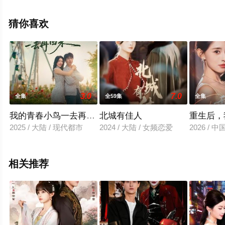
高清未删减完整版电视剧全集就来星辰电影院，更多相关
信息可移步至豆瓣电视剧、电视猫或剧情网等平台了解。
猜你喜欢
3.0
7.0
全集
全59集
全集
我的青春小鸟一去再回来
北城有佳人
重生后，
2025 / 大陆 / 现代都市
2024 / 大陆 / 女频恋爱
2026 /
相关推荐