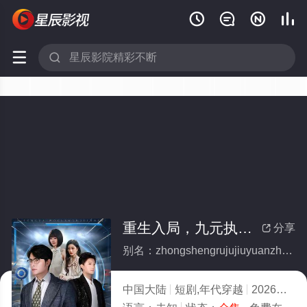






重生入局，九元执掌全世界(全集)
分享

别名：zhongshengrujujiuyuanzhizhangquanshijie
中国大陆
短剧,年代穿越
2026
9.0