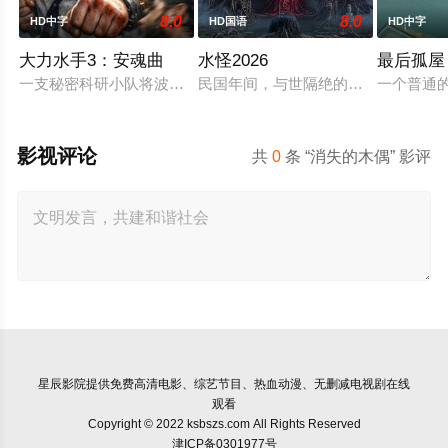
8.0
8.0
HD中字
HD国语
HD中字
大力水手3：安魂曲
水怪2026
最后孤屋
一支秘密科研小队将波派囚禁在地下军事基地，试图驯化并利用
民国年间，与世隔绝的怪水村被湖中“
一个普通
影视评论
共
0
条 “消失的木偶” 影评
星辰影院
提供免费高清电影、综艺节目、热血动漫、无删减电视剧在线
观看
Copyright © 2022 ksbszs.com All Rights Reserved
津ICP备0301977号