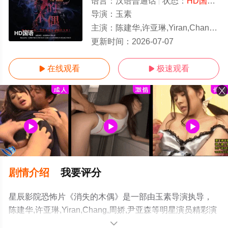
语言：
汉语普通话
状态：
HD国语/高清
导演：
玉素
主演：
陈建华,许亚琳,Yiran,Chang,周娇,尹亚森
HD国语
更新时间：
2026-07-07
在线观看
极速观看


剧情介绍
我要评分
星辰影院恐怖片《消失的木偶》是一部由玉素导演执导，
陈建华,许亚琳,Yiran,Chang,周娇,尹亚森等明星演员精彩演
绎的中国大陆电影，手机免费观看高清未删减完整版电影
