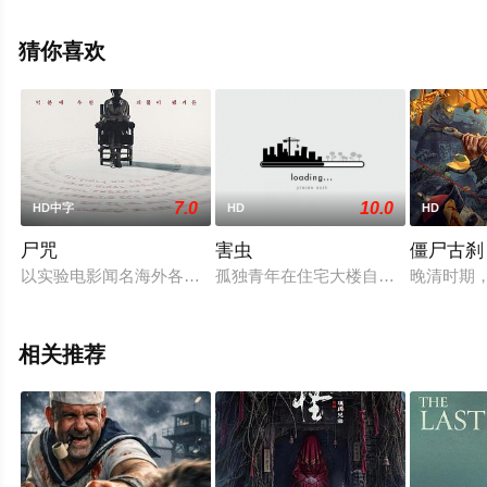
大全就来星辰电影院，更多相关信息可移步至豆瓣电影、
电视猫或剧情网等平台了解。
猜你喜欢
7.0
10.0
HD中字
HD
HD
尸咒
害虫
僵尸古刹
以实验电影闻名海外各大电影节的知名导演辉旭（朴智勋 饰），
孤独青年在住宅大楼自设昆虫馆，把
晚清时期
相关推荐