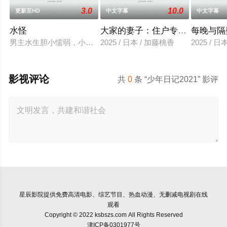
3.0
10.0
更新至HD
中文字幕
中文字幕
水怪
大家的妻子：住户专用洞口
每晚与隔
男主水生胆小懦弱，小时候和父亲一起捕鱼时，亲眼目睹父亲被怪
2025 / 日本 / 加藤桃香
2025 / 
影视评论
共
0
条 “少年日记2021” 影评
星辰影院
提供免费高清电影、综艺节目、热血动漫、无删减电视剧在线
观看
Copyright © 2022 ksbszs.com All Rights Reserved
津ICP备0301977号