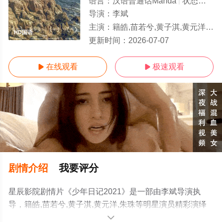
语言：
汉语普通话Manda
状态：
HD
导演：
李斌
主演：
籍皓,苗若兮,黄子淇,黄元洋,朱珠
HD国语
更新时间：
2026-07-07
在线观看
极速观看


剧情介绍
我要评分
星辰影院剧情片《少年日记2021》是一部由李斌导演执
导，籍皓,苗若兮,黄子淇,黄元洋,朱珠等明星演员精彩演绎
的中国大陆电影，手机免费观看高清未删减完整版电影大
