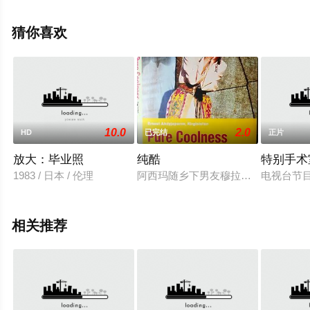
全就来星辰电影院，更多相关信息可移步至豆瓣电影、电
视猫或剧情网等平台了解。
猜你喜欢
10.0
2.0
HD
已完结
正片
放大：毕业照
纯酷
特别手术
1983 / 日本 / 伦理
阿西玛随乡下男友穆拉特回家乡拜见他
电视台节
相关推荐