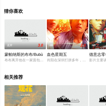
全就来星辰电影院，更多相关信息可移步至豆瓣电影、电
视猫或剧情网等平台了解。
猜你喜欢
3.0
2.0
正片
HD
HD
蒙帕纳斯的布布/Bubù
血色星期五
德意志零
布布离开他在一家面包店工作，迫使他的女朋友去卖y-，并从此
肖阳在深圳打拼多年，和发小陈俊宇
影片主要
相关推荐