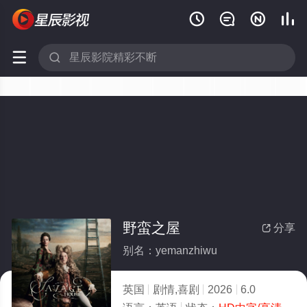






野蛮之屋
分享

别名：yemanzhiwu
英国
剧情,喜剧
2026
6.0