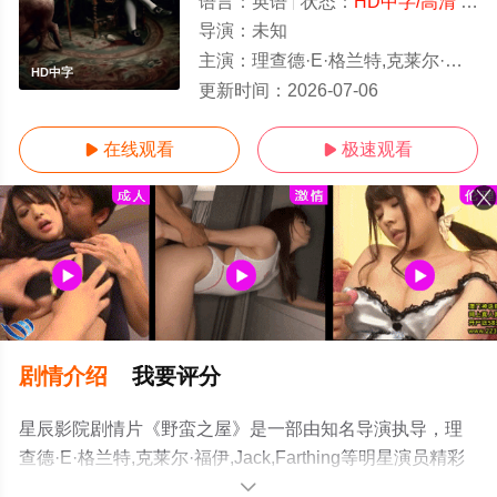
语言：
英语
状态：
HD中字/高清
- 免费在线观看
导演：
未知
主演：
理查德·E·格兰特,克莱尔·福伊,Jack,Farth
HD中字
更新时间：
2026-07-06
在线观看
极速观看


剧情介绍
我要评分
星辰影院剧情片《野蛮之屋》是一部由知名导演执导，理
查德·E·格兰特,克莱尔·福伊,Jack,Farthing等明星演员精彩
演绎的英国电影，手机免费观看高清未删减完整版电影大
