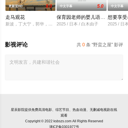
9.0
5.0
更新至HD
中文字幕
中文字幕
走马观花
保育园老师的婴儿语让人超兴奋
想要享受
新波，丁大宁，郭华，程一木他们毕业于同一所大学。他们和很
2025 / 日本 / 白木由子
2025 / 
影视评论
共
0
条 “野蛮之屋” 影评
星辰影院
提供免费高清电影、综艺节目、热血动漫、无删减电视剧在线
观看
Copyright © 2022 ksbszs.com All Rights Reserved
津ICP备0301977号