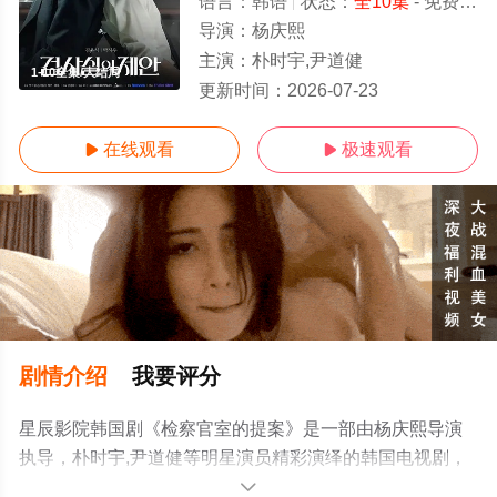
语言：
韩语
状态：
全10集
- 免费在线观看
导演：
杨庆熙
主演：
朴时宇,尹道健
1-10全集/大结局
更新时间：
2026-07-23
在线观看
极速观看


剧情介绍
我要评分
星辰影院韩国剧《检察官室的提案》是一部由杨庆熙导演
执导，朴时宇,尹道健等明星演员精彩演绎的韩国电视剧，
大结局剧情已揭晓（1-10全集），手机免费观看高清未删
