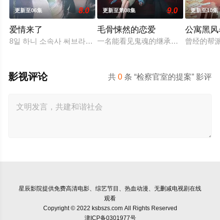
8.0
9.0
更新至06集
更新至第08集
更新至10集
爱情来了
毛骨悚然的恋爱
公寓黑风
8일 하니 소속사 써브라임 측은 OSEN에 “하니가 KBS2 새 주말
一名能看见鬼魂的继承人与一名王牌检
曾经的帮
影视评论
共
0
条 “检察官室的提案” 影评
星辰影院
提供免费高清电影、综艺节目、热血动漫、无删减电视剧在线
观看
Copyright © 2022 ksbszs.com All Rights Reserved
津ICP备0301977号