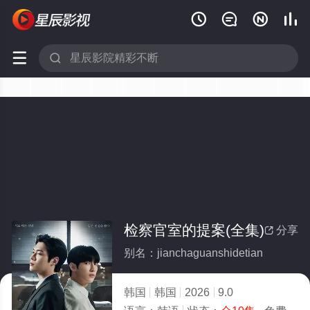






检察官室的提案(全集)
分享

别名：jianchaguanshidetian
韩国
韩国
2026
9.0