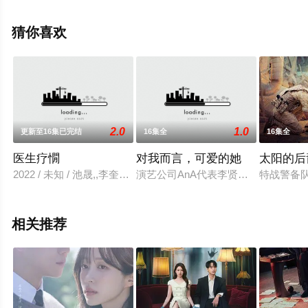
减完整版电视剧全集就来星辰电影院，更多相关信息可移
步至豆瓣电视剧、电视猫或剧情网等平台了解。
猜你喜欢
2.0
1.0
更新至16集已完结
16集全
16集全
医生疗憪
对我而言，可爱的她
太阳的后
2022 / 未知 / 池晟,,李奎炯,李世荣
演艺公司AnA代表李贤旭（Rain
特战警备
相关推荐