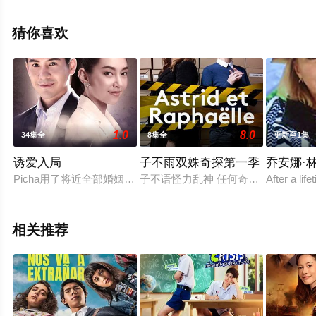
手机免费观看高清未删减完整版电视剧全集就来星辰电影
院，更多相关信息可移步至豆瓣电视剧、电视猫或剧情网
猜你喜欢
等平台了解。
1.0
8.0
34集全
8集全
更新至1集
诱爱入局
子不雨双姝奇探第一季
乔安娜·
Picha用了将近全部婚姻生活的时间去期待丈夫Pomon在婚
子不语怪力乱神 任何奇案背后都隐藏着
After a lif
相关推荐