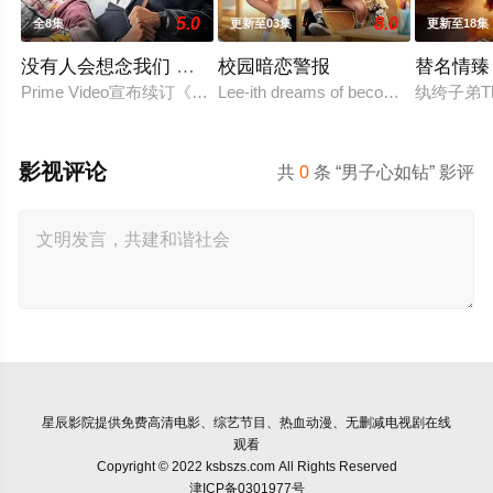
5.0
8.0
全8集
更新至03集
更新至18集
没有人会想念我们 第二季
校园暗恋警报
替名情臻
Prime Video宣布续订《没有人会想念我们》第二季。
Lee-ith dreams of becoming a cool ind
纨绔子弟T
影视评论
共
0
条 “男子心如钻” 影评
星辰影院
提供免费高清电影、综艺节目、热血动漫、无删减电视剧在线
观看
Copyright © 2022 ksbszs.com All Rights Reserved
津ICP备0301977号