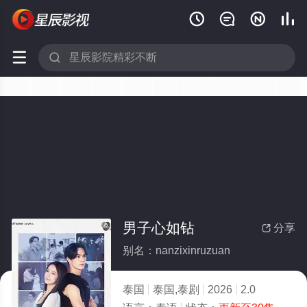






男子心如钻
分享

别名：nanzixinruzuan
泰国
泰国,泰剧
2026
2.0