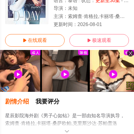
语言：
泰语
状态：
更新至30集
- 免费在线观看
导演：
未知
主演：
索姆查·肯格拉,卡丽塔·桑萨欧帕,克里斯沙达·苏帕普洛
更新至30集
更新时间：
2026-08-01
在线观看
极速观看


剧情介绍
我要评分
星辰影院海外剧《男子心如钻》是一部由知名导演执导，
索姆查·肯格拉,卡丽塔·桑萨欧帕,克里斯沙达·苏帕普洛
姆,Taentawan·Taddeo等明星演员精彩演绎的泰国电视剧，
