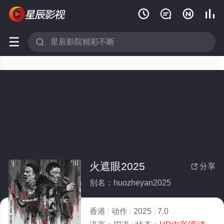






火遮眼2025
分享

别名：huozheyan2025
香港
动作
2025
7.0