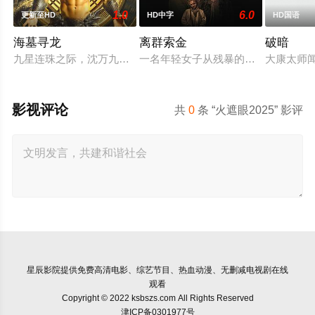
1.0
6.0
更新至HD
HD中字
HD国语
海墓寻龙
离群索金
破暗
九星连珠之际，沈万九海墓随岛浮现，引发各方势力觊觎。江湖
一名年轻女子从残暴的亡命团伙手中
大康太师
影视评论
共
0
条 “火遮眼2025” 影评
星辰影院
提供免费高清电影、综艺节目、热血动漫、无删减电视剧在线
观看
Copyright © 2022 ksbszs.com All Rights Reserved
津ICP备0301977号