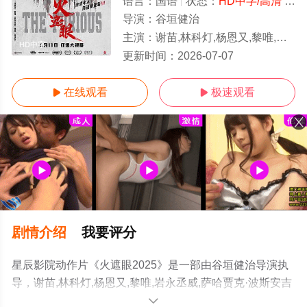
语言：
国语
状态：
HD中字/高清
- 免费在线观看
导演：
谷垣健治
主演：
谢苗,林科灯,杨恩又,黎唯,岩永丞威,萨哈贾克·波斯安
HD中字
更新时间：
2026-07-07
在线观看
极速观看


剧情介绍
我要评分
星辰影院动作片《火遮眼2025》是一部由谷垣健治导演执
导，谢苗,林科灯,杨恩又,黎唯,岩永丞威,萨哈贾克·波斯安吉
特,玛娜莎楠·潘叻翁固,郭峻卿,威奈·旺扬功,雅彦·鲁伊安,杰
