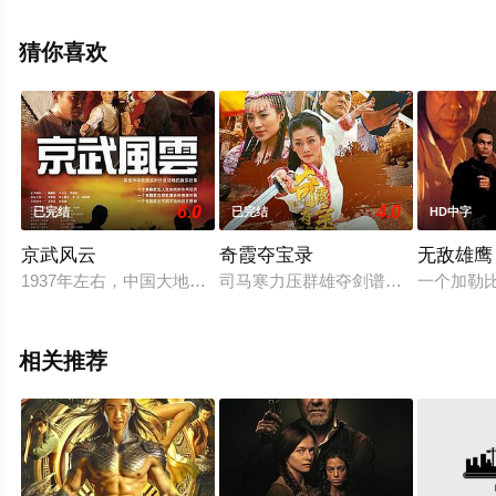
佳·亚宁等明星演员精彩演绎的香港电影，手机免费观看高
清未删减完整版电影大全就来星辰电影院，更多相关信息
猜你喜欢
可移步至豆瓣电影、电视猫或剧情网等平台了解。
6.0
4.0
已完结
已完结
HD中字
京武风云
奇霞夺宝录
无敌雄鹰
1937年左右，中国大地上政治风云变幻，北平更是被日本的铁
司马寒力压群雄夺剑谱并遵师命毁之
一个加勒
相关推荐