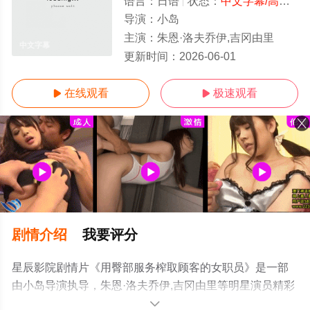
语言：
日语
状态：
中文字幕/高清
- 
导演：
小岛
主演：
朱恩·洛夫乔伊,吉冈由里
中文字幕
更新时间：
2026-06-01
在线观看
极速观看


剧情介绍
我要评分
星辰影院剧情片《用臀部服务榨取顾客的女职员》是一部
由小岛导演执导，朱恩·洛夫乔伊,吉冈由里等明星演员精彩
演绎的日本电影，手机免费观看高清未删减完整版电影大
