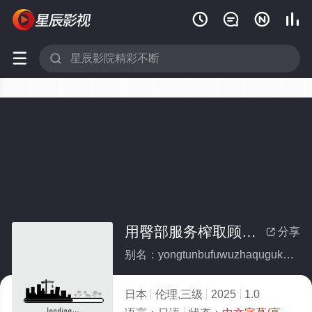






用臀部服务榨取顾客的女职员
分享

别名：yongtunbufuwuzhaqugukedenvzhiyuan
日本
伦理,三级
2025
1.0