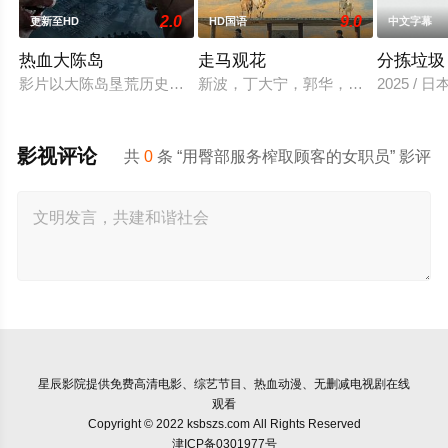
2.0
9.0
更新至HD
HD国语
中文字幕
热血大陈岛
走马观花
分拣垃圾
影片以大陈岛垦荒历史为创作底色，在尊重历史真实性的前提下
新波，丁大宁，郭华，程一木他们毕
2025 / 
影视评论
共
0
条 “用臀部服务榨取顾客的女职员” 影评
星辰影院
提供免费高清电影、综艺节目、热血动漫、无删减电视剧在线
观看
Copyright © 2022 ksbszs.com All Rights Reserved
津ICP备0301977号