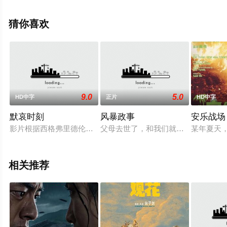
全就来星辰电影院，更多相关信息可移步至豆瓣电影、电
视猫或剧情网等平台了解。
猜你喜欢
9.0
5.0
HD中字
正片
HD中字
默哀时刻
风暴政事
安乐战场
影片根据西格弗里德伦茨的中篇小说《默哀时刻》改编。波罗的
父母去世了，和我们就是什么。父母再
某年夏天
相关推荐