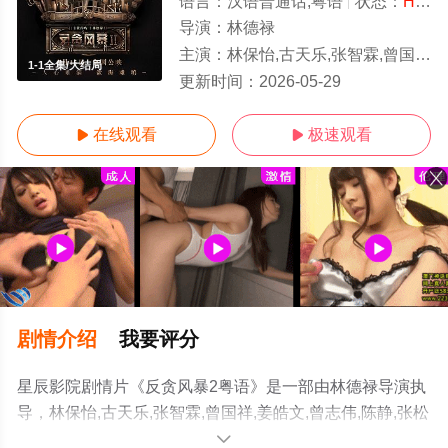
语言：
汉语普通话,粤语
状态：
HD粤语/高清
导演：
林德禄
主演：
林保怡,古天乐,张智霖,曾国祥,姜皓文,曾志伟,陈静,
1-1全集/大结局
更新时间：
2026-05-29
在线观看
极速观看


剧情介绍
我要评分
星辰影院剧情片《反贪风暴2粤语》是一部由林德禄导演执
导，林保怡,古天乐,张智霖,曾国祥,姜皓文,曾志伟,陈静,张松
枝,蔡洁,林家栋,蔡少芬,夏嫣,石修,陈宇琛,李宗彥,卢海鹏,陆
