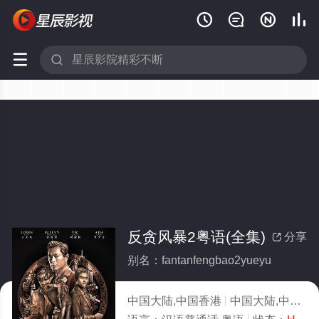






反贪风暴2粤语(全集)
分享

别名：fantanfengbao2yueyu
中国大陆,中国香港
中国大陆,中国香港,犯罪,剧情