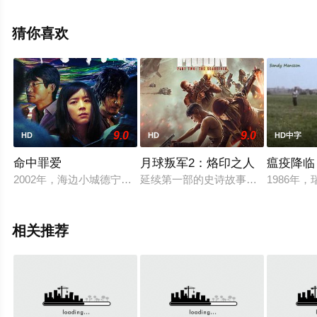
骏光,李忠希,尹子维,欧锦棠,郑敬基,黃雋謙,张同祖,周渝民,
徐靖雯,郭锋,姚学智,宋海颉等明星演员精彩演绎的中国大
猜你喜欢
陆,中国香港电影，大结局剧情已揭晓（1-1全集），手机免
费观看高清未删减完整版电影大全就来星辰电影院，更多
相关信息可移步至豆瓣电影、电视猫或剧情网等平台了
解。
9.0
9.0
HD
HD
HD中字
命中罪爱
月球叛军2：烙印之人
瘟疫降临
2002年，海边小城德宁发生一起连环杀人案。赌徒孙兴旺被杀
延续第一部的史诗故事，柯拉（索菲亚·波
1986
相关推荐