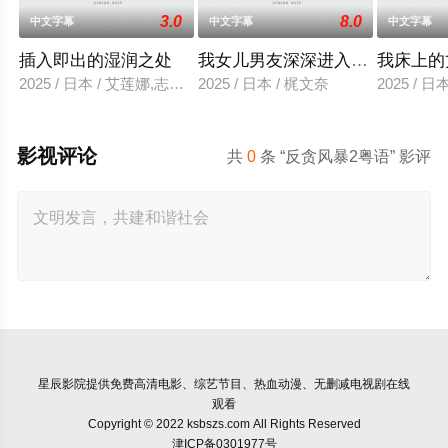
3.0
8.0
中文字幕
中文字幕
中文字幕
插入即出的湿润之处
我女儿男友深深进入我的身体
我床上的
2025 / 日本 / 艾莲娜,志美健
2025 / 日本 / 梶文奈
2025 / 
影视评论
共
0
条 “反贪风暴2粤语” 影评
星辰影院
提供免费高清电影、综艺节目、热血动漫、无删减电视剧在线
观看
Copyright © 2022 ksbszs.com All Rights Reserved
津ICP备0301977号