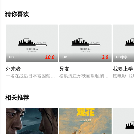
来星辰电影院，更多相关信息可移步至豆瓣电影、电视猫
或剧情网等平台了解。
猜你喜欢
10.0
3.0
HD
HD
HD中字
外来者
兄友
我要上学
一名在战后日本被囚禁的美国士兵，进入极道的阴暗世界，融入
横浜流星が映画単独初主演を飾り、
该电影《
相关推荐