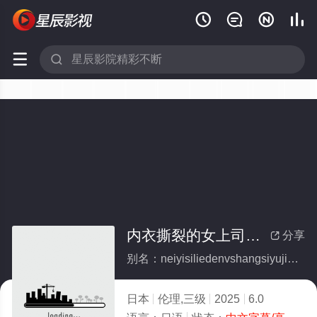






内衣撕裂的女上司与加班办公室
分享

别名：neiyisiliedenvshangsiyujiabanbangongshi
日本
伦理,三级
2025
6.0