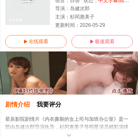
语言：
日语
状态：
中文字幕/高清
- 
导演：
岛健次郎
主演：
杉冈惠美子
中文字幕
更新时间：
2026-05-29
在线观看
极速观看


剧情介绍
我要评分
星辰影院剧情片《内衣撕裂的女上司与加班办公室》是一
部由岛健次郎导演执导，杉冈惠美子等明星演员精彩演绎
的日本电影，手机免费观看高清未删减完整版电影大全就
