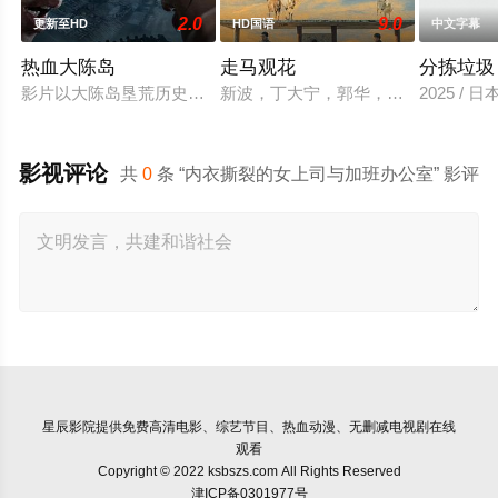
2.0
9.0
更新至HD
HD国语
中文字幕
热血大陈岛
走马观花
分拣垃圾
影片以大陈岛垦荒历史为创作底色，在尊重历史真实性的前提下
新波，丁大宁，郭华，程一木他们毕
2025 / 
影视评论
共
0
条 “内衣撕裂的女上司与加班办公室” 影评
星辰影院
提供免费高清电影、综艺节目、热血动漫、无删减电视剧在线
观看
Copyright © 2022 ksbszs.com All Rights Reserved
津ICP备0301977号