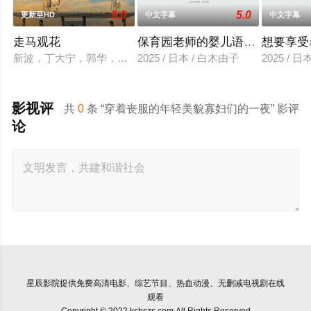
9.0
5.0
更新至HD
中文字幕
中文字幕
走马观花
保育园老师的婴儿语让人超兴奋
想要享受
新波，丁大宁，郭华，程一木他们毕业于同一所大学。他们和很
2025 / 日本 / 白木由子
2025 / 
影视评
共
0
条 “穿着丧服的年轻美貌寡妇们的一夜” 影评
论
星辰影院
提供免费高清电影、综艺节目、热血动漫、无删减电视剧在线
观看
Copyright © 2022 ksbszs.com All Rights Reserved