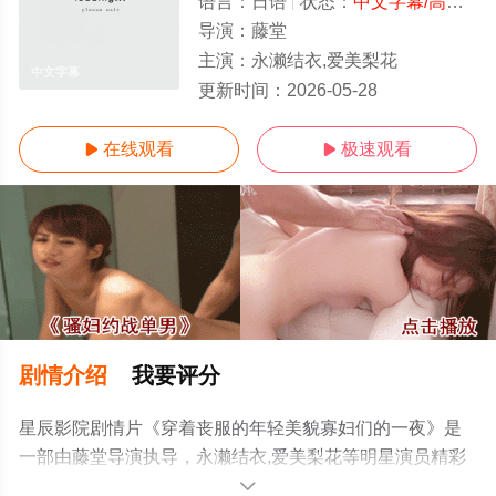
语言：
日语
状态：
中文字幕/高清
- 
导演：
藤堂
主演：
永濑结衣,爱美梨花
中文字幕
更新时间：
2026-05-28
在线观看
极速观看


剧情介绍
我要评分
星辰影院剧情片《穿着丧服的年轻美貌寡妇们的一夜》是
一部由藤堂导演执导，永濑结衣,爱美梨花等明星演员精彩
演绎的日本电影，手机免费观看高清未删减完整版电影大
