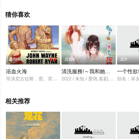
全就来星辰电影院，更多相关信息可移步至豆瓣电影、电
视猫或剧情网等平台了解。
猜你喜欢
9.0
3.0
已完结
已完结
正片
浴血火海
清洗服務!～我和她在女子浴池!
一个性欲
导演尼古拉斯．雷。背景在1942年二次大战时，美国与日本在
2022 / 未知 / 爱情,喜剧,理论
别名：坏女
相关推荐