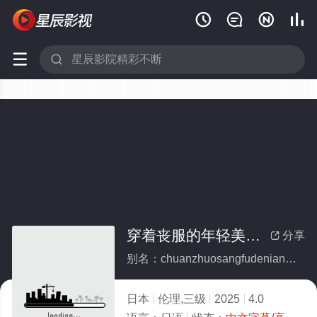






穿着丧服的年轻美貌寡妇们的一夜
分享

别名：chuanzhuosangfudenianqingmeimaoguafumendeyiye
日本
伦理,三级
2025
4.0