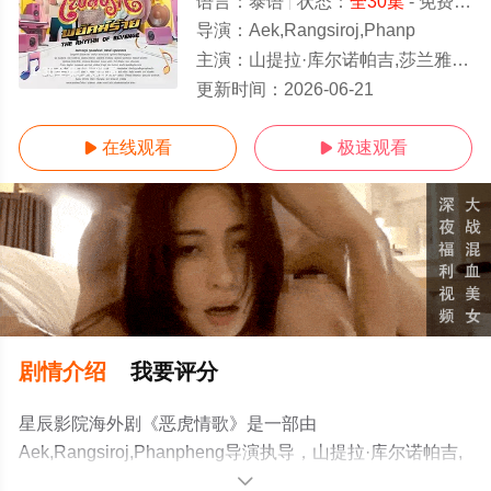
语言：
泰语
状态：
全30集
- 免费在线观看
导演：
Aek,Rangsiroj,Phanp
主演：
山提拉·库尔诺帕吉,莎兰雅·春哈萨特,维察亚蓬·亚姆萨
1-30全集/大结局
更新时间：
2026-06-21
在线观看
极速观看


剧情介绍
我要评分
星辰影院海外剧《恶虎情歌》是一部由
Aek,Rangsiroj,Phanpheng导演执导，山提拉·库尔诺帕吉,
莎兰雅·春哈萨特,维察亚蓬·亚姆萨德,彭蒂瓦·萨空查谙,彭帕
