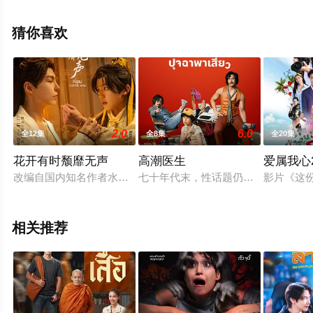
特·阿塔潘亚朋等明星演员精彩演绎的泰国电视剧，大结局
剧情已揭晓（1-30全集），手机免费观看高清未删减完整
猜你喜欢
版电视剧全集就来星辰电影院，更多相关信息可移步至豆
瓣电视剧、电视猫或剧情网等平台了解。
2.0
6.0
全12集
全8集
全20集
花开有时颓靡无声
高潮医生
爱属我心2
改编自国内知名作者水千丞的处女作《花开有时，颓靡无声》，泰国B
七十年代末，性话题仍然是禁忌，这位
影片《这份
相关推荐