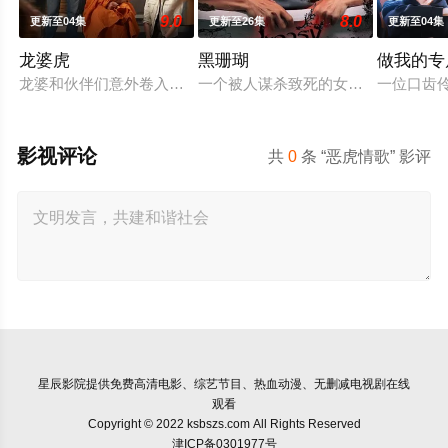
9.0
8.0
更新至04集
更新至26集
更新至04集
龙婆虎
黑珊瑚
做我的专
龙婆和伙伴们意外卷入一起钻石抢劫案，成为警方怀疑的对象。
一个被人谋杀致死的女孩的灵魂附到
一位口齿
影视评论
共
0
条 “恶虎情歌” 影评
星辰影院
提供免费高清电影、综艺节目、热血动漫、无删减电视剧在线
观看
Copyright © 2022 ksbszs.com All Rights Reserved
津ICP备0301977号