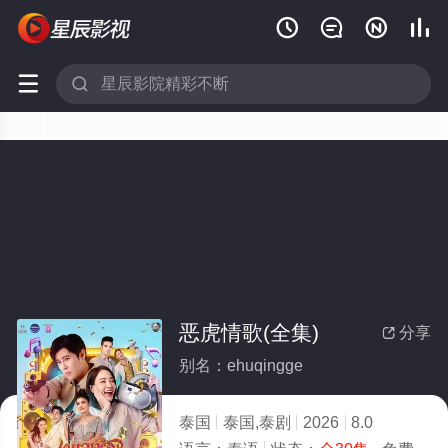






恶虎情歌(全集)
分享

别名：ehuqingge
泰国
泰国,泰剧
2026
8.0