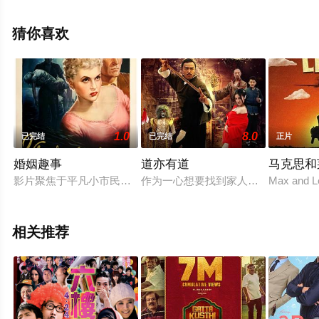
影院，更多相关信息可移步至豆瓣电影、电视猫或剧情网
等平台了解。
猜你喜欢
1.0
8.0
已完结
已完结
正片
婚姻趣事
道亦有道
马克思和
影片聚焦于平凡小市民的日常生活，通过闪回的方式讲述了一对夫
作为一心想要找到家人的天宁，在路
Max and Lé
相关推荐