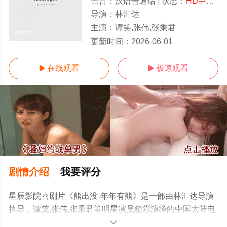
语言：
汉语普通话
状态：
HD中字/高清
导演：
林汇达
主演：
谭笑,张伟,张秉君
HD中字
更新时间：
2026-06-01
在线观看
极速观看


剧情介绍
我要评分
星辰影院喜剧片《熊出没·年年有熊》是一部由林汇达导演
执导，谭笑,张伟,张秉君等明星演员精彩演绎的中国大陆电
影，手机免费观看高清未删减完整版电影大全就来星辰电
