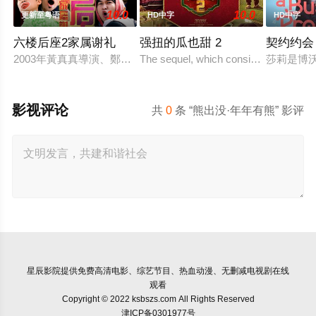
10.0
10.0
更新至粤语
HD中字
HD中字
六楼后座2家属谢礼
强扭的瓜也甜 2
契约约会
2003年黃真真導演、鄭丹瑞編劇的喜劇《六樓后座》拍出香港新一代
The sequel, which consists of consecut
莎莉是博
影视评论
共
0
条 “熊出没·年年有熊” 影评
星辰影院
提供免费高清电影、综艺节目、热血动漫、无删减电视剧在线
观看
Copyright © 2022 ksbszs.com All Rights Reserved
津ICP备0301977号