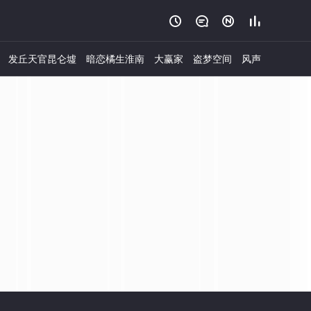




发丘天官昆仑墟
暗恋橘生淮南
大赢家
盗梦空间
风声