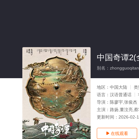
中国奇谭2(
别名：zhongguoqitan
地区：
中国大陆
类
语言：
汉语普通话
导演：
陈廖宇,张俊杰
主演：
路扬,董汶亮,
更新时间：
2026-02-
在线观看
