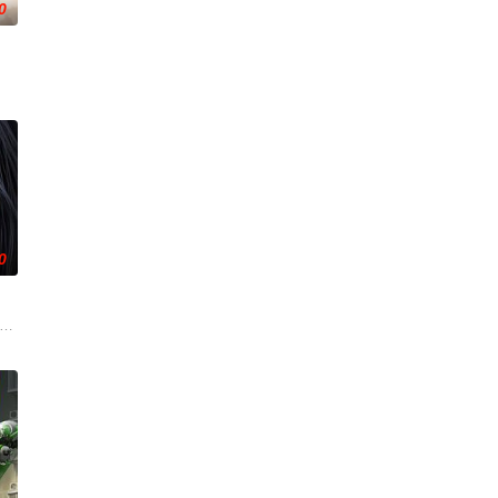
0
，一跃成为人上人时，他却发现自己既没
叛，残忍杀害后抛尸乱葬岗。濒死之际，他唤醒了上古魔刀“幽冥”，获得驱
0
学院
发现彼此皆是不死之身。为了得到对方宗
，成就丹道至尊！
！掌天毒之珠，承邪神之血，修逆天之力。高能工作室出品，爱奇艺全网独播，