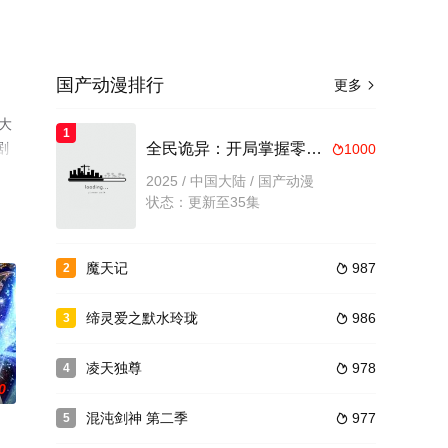
国产动漫排行
更多

大
1
剧
全民诡异：开局掌握零元购
1000

2025 / 中国大陆 / 国产动漫
状态：更新至35集
魔天记
987
2

缔灵爱之默水玲珑
986
3

凌天独尊
978
4

0
混沌剑神 第二季
977
5
