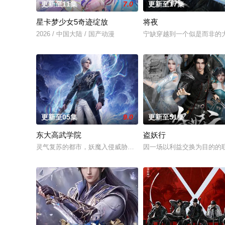
更新至11集
7.0
更新至17集
星卡梦少女5奇迹绽放
将夜
2026 / 中国大陆 / 国产动漫
宁缺穿越到一个似是而非的
更新至05集
9.0
更新至51集
东大高武学院
盗妖行
灵气复苏的都市，妖魔入侵威胁来袭，天生废灵根的少年秦雨体
因一场以利益交换为目的的