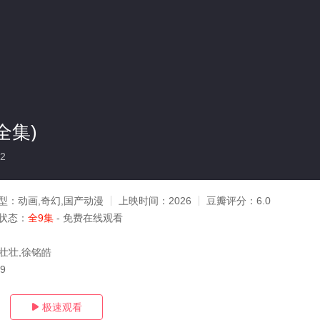
全集)
2
型：
动画,奇幻,国产动漫
上映时间：
2026
豆瓣评分：
6.0
状态：
全9集
- 免费在线观看
蔡壮壮,徐铭皓
19
极速观看
