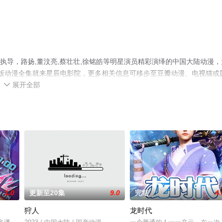
执导，路扬,董汶亮,蔡壮壮,徐铭皓等明星演员精彩演绎的中国大陆动漫，
整版动漫全集就来星辰电影院，更多相关信息可移步至豆瓣动漫、电视猫或
展开全部

1.0
更新至20集
9.0
完结
4.
狩人
龙时代