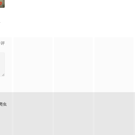
0
炼化
与伙伴再度开启一场与古神教会的崭新
四位勇敢正义的猎魔女携手并肩，在危机四伏大陆遭遇突发灾变，世界陷入荒芜
限制，达到某种非凡成就，往往伴随着一种神秘感，让人们产生敬畏和好奇。这1
影评
爬虫