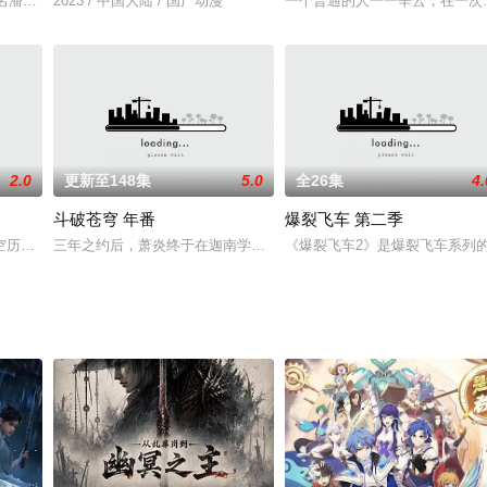
化名潘洛斯）在和死对头超级英雄叶子暮的激战中意外穿越回2030年的高二。
2023 / 中国大陆 / 国产动漫
一个普通的人一一辛云，在一次
2.0
更新至148集
5.0
全26集
4.
斗破苍穹 年番
爆裂飞车 第二季
望之时，突破自身觉醒道魂和器灵皇宇 ，并察觉到以叔叔为首的众人逼迫爷爷
空历史的武朝，成为了身份低贱的赘婿——姓宁名毅字立恒。因伊宁自幼怀揣武
三年之约后，萧炎终于在迦南学院见到了薰儿，此后他广交挚友并成
《爆裂飞车2》是爆裂飞车系列