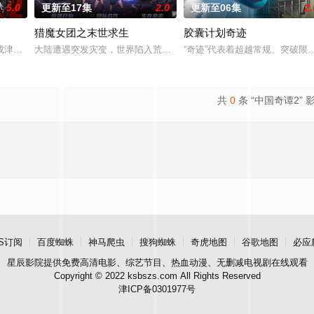
5.0
更新至17集
2.0
更新至06集
2.
猎魔女团之末世求生
胶囊计划奇迹
绝世造化神丹与逆天功法，仅凭一柄锈剑掀翻整片武道世界。双武魂同步觉醒，
成津南山为期一年的守夜人集训考核，成为了正式的守夜人后，重回136小队，
大陆遭遇突发灾变，世界陷入荒芜危机，四处出现作乱的暗影生灵。
“奇迹”代表着超越常规、突破
共
0
条 “中国奇谭2” 
S订阅
百度蜘蛛
神马爬虫
搜狗蜘蛛
奇虎地图
谷歌地图
必应
星辰影院
提供免费高清电影、综艺节目、热血动漫、无删减电视剧在线观看
Copyright © 2022 ksbszs.com All Rights Reserved
津ICP备0301977号