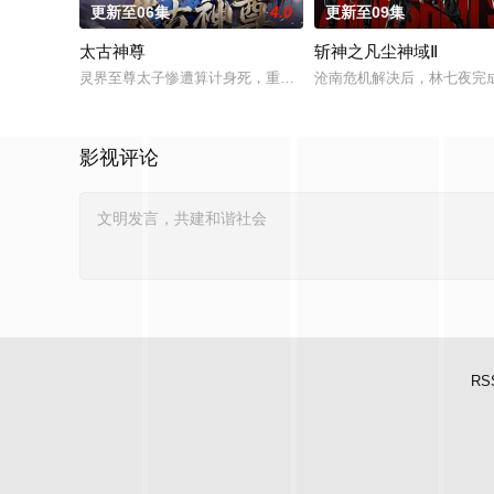
更新至06集
4.0
更新至09集
太古神尊
斩神之凡尘神域Ⅱ
灵界至尊太子惨遭算计身死，重生跌落凡尘沦为底层杂役！身怀
沧南危机解决后，林七夜完
影视评论
RS