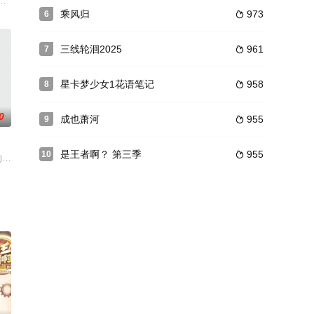
在回家见到姨母确定了自己穿越的事
机会下进入到异世界，却因为沉迷女色而使自己失去成为最强者的机会，最终
乘风归
973
6

三线轮洄2025
961
7

星卡梦少女1花语笔记
958
8

0
成也萧河
955
9

是王者啊？ 第三季
955
10

让
侠梦，索性二次人世隐藏本就驾轻就熟的
立磐门；为继续提升实力以三上云岚宗为父复仇，他以身犯险深入天焚炼气塔吞
的第二部作品，是一部充满戏剧色彩、科普宇宙知识、宣扬环保精神的科幻冒险