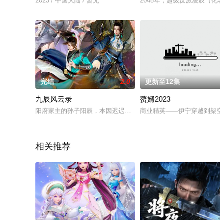
2023 / 中国大陆 / 暂无
2048年，超级反派凌辰（
完结
2.0
更新至12集
九辰风云录
赘婿2023
阳府家主的孙子阳辰，本因迟迟未觉醒道魂被府内族人嘲笑。在绝
商业精英——伊宁穿越到架
相关推荐