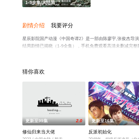
1-9全集/大结局
剧情介绍
我要评分
星辰影院国产动漫《中国奇谭2》是一部由陈廖宇,张俊杰导演
结局剧情已揭晓（1-9全集），手机免费观看高清未删减完
情网等平台了解。
猜你喜欢
更新至99集
2.0
更新至16集
修仙归来当大佬
反派初始化