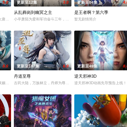
5.0
更新至12集
3.0
更新至04集
4.
从乱葬岗到幽冥之主
是王者啊？第六季
大唐世界，却发现此处为处处惊险的修行世界，原本以为自己可以从此吃香喝辣
小卒萧陌为爱和军功奋斗三年，却被恋人柳莺儿与将军之子赵昊联手背
暂无剧情简介
8.0
更新至187集
6.0
更新至49集
8.
丹道至尊
逆天邪神3D
内意外觉醒神力，被选中成为神秘至强功法万物生的传承人。秦雨加入东大高武
联姻，太玄楼刺客江元与九璇宗圣女韶月奉命成婚。两人在洞房夜发起暗杀，却
古药大陆，万族林立，丹师为尊；双生武脉，再现世间！醉卧美人膝
逆天邪神3D动画先导预告上线