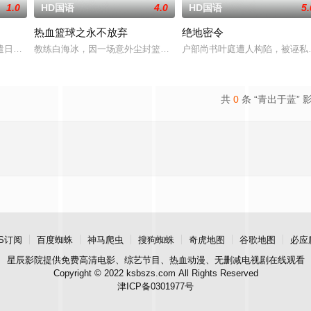
1.0
HD国语
4.0
HD国语
5.
热血篮球之永不放弃
绝地密令
，旨在通过电影让观众意识到毒品的可怕，着重塑造了缉毒警察在危险环境中坚
遣日本商会进驻广州，一面贿赂军阀，收集情报，成立杀手组织暗杀反日人士，
教练白海冰，因一场意外尘封篮球梦。为完成病危师兄的嘱托，他接手
户部尚书叶庭遭人构陷，被诬私
共
0
条 “青出于蓝” 
S订阅
百度蜘蛛
神马爬虫
搜狗蜘蛛
奇虎地图
谷歌地图
必应
星辰影院
提供免费高清电影、综艺节目、热血动漫、无删减电视剧在线观看
Copyright © 2022 ksbszs.com All Rights Reserved
津ICP备0301977号