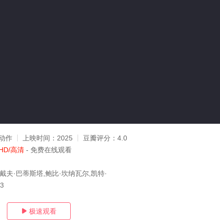
动作
上映时间：
2025
豆瓣评分：
4.0
HD/高清
- 免费在线观看
戴夫·巴蒂斯塔,鲍比·坎纳瓦尔,凯特·
03
极速观看
