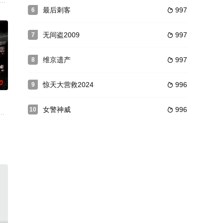
的案发现场，却突然出现了一个神秘的图案。但就在狄仁杰准备深入调查的时候
饰）、凯拉（杰西卡•贝尔 Jessica Biel 饰）和亨利（杰米•福克斯 Jamie
最后刺客
997
6

无间盗2009
997
7

维京遗产
997
8

0
惊天大营救2024
996
9

女警神威
996
10

复，
杀害的恐怖场面，至今心
能够起死回生并预见未来的法术，另一方则结成组织不停寻找终极武器的下落。
心的纯正港产警匪故事。陈翔（余文乐 饰）是警队交通部精英“隐形车队”的新