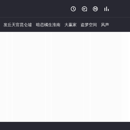




发丘天官昆仑墟
暗恋橘生淮南
大赢家
盗梦空间
风声