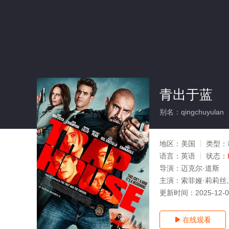
青出于蓝
别名：qingchuyulan
地区：
美国
类型：
语言：
英语
状态：
导演：
迈克尔·道斯
主演：
索菲娅·莉莉丝,
更新时间：
2025-12-
在线观看
