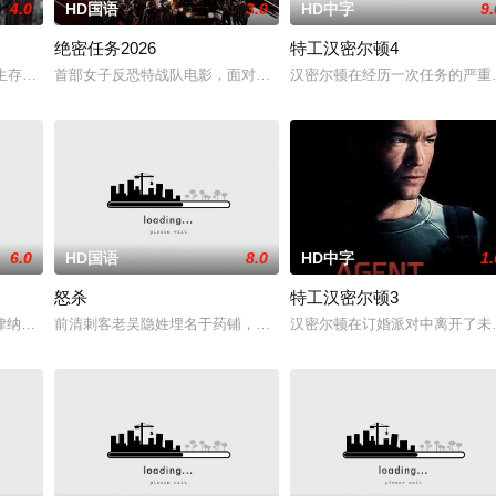
4.0
HD国语
3.0
HD中字
9.
绝密任务2026
特工汉密尔顿4
他一个消息，刚刚继任北疆镇海王的薛世明遭刺客暗杀，大康名医李长生父子卷
陷生存绝境的底层小人物，因一场劫案命运交织。押款员唐月玲急需巨款为心脏
首部女子反恐特战队电影，面对恐怖主义恶势力，“最飒女子反恐特战队
汉密尔顿在经历一次任务的严重
6.0
HD国语
8.0
HD中字
1.
怒杀
特工汉密尔顿3
受害者的老友，前往法国土伦军事基地展开调查。他与克里斯汀伪装身份，深入
律纳太空项目的间谍行为，同时发现有人从瑞典窃取秘密武器材料。他被调至布
前清刺客老吴隐姓埋名于药铺，却为守护单亲母女小茜和依依，被迫
汉密尔顿在订婚派对中离开了未