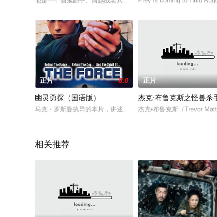
他是一个酒鬼副手、前越战老兵，忍受着情感的伤痕，这一伤痕是
Prey is coming to Hulu August
正片
8.0
正片
幽灵勇探（国语版）
杰克·布鲁克斯之怪兽杀
马克・罗斯曼执导的本片，讲述警员卡会纳在执行任务之时，不
杰克•布鲁克斯（Trevor
相关推荐