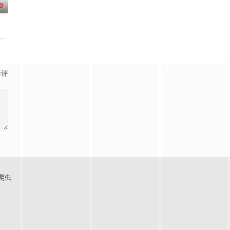
0
守岗
一面走私鸦片，大肆敛财，叶问继任佛山
一支被嘲为“无胜利队”的业余球队。当一群问题少年遇上背负阴影的教练，
贪国库银两，身陷囹圄在即，叶庭急召其子叶护相见。叶护心知父亲蒙冤，却
影评
爬虫