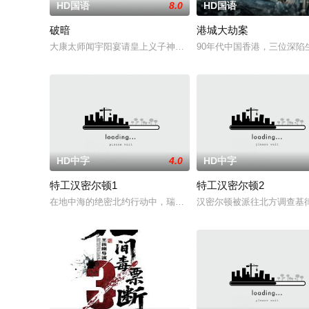
HD国语
8.0
HD国语
破暗
港城大劫案
大康太师闻宇阳宴请皇上义子神策府神威将军冷啸天，席间告知
90年代中国香港，三位深
HD中字
4.0
HD中字
特工汉密尔顿1
特工汉密尔顿2
在地中海的绝密北约行动中，瑞典攻击潜水员遇害。汉密尔顿，
汉密尔顿被派往北方调查基