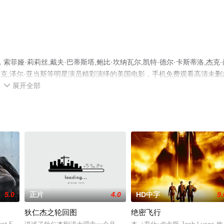
娅·莉莉丝,戴夫·巴蒂斯塔,鲍比·坎纳瓦尔,凯特·德尔·卡斯蒂洛,杰克·
尼·皮克,泽尔·亚当斯等明星演员精彩演绎的美国电影，手机免费观看高清未删
展开全部
瓣电影、电视猫或剧情网等平台了解。

5.0
正片
4.0
HD中字
9.
狄仁杰之轮回图
绝密飞行