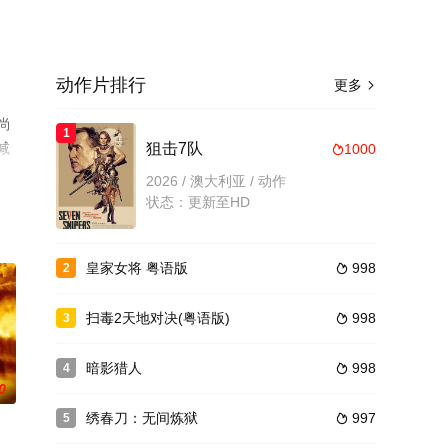
动作片排行
更多

尚
1
减
狙击7队
1000

2026 / 澳大利亚 / 动作
状态：更新至HD
皇家女将 粤语版
998
2

扫毒2天地对决(粤语版)
998
3

暗影猎人
998
4

0
绣春刀：无间炼狱
997
5
