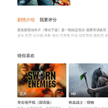
HD
剧情介绍
我要评分
星辰影院动作片《青出于蓝》是一部由迈克尔·道斯导演执导，索菲
皮永,托尼·达尔顿,布鲁·德尔·巴里奥,印达·纳瓦雷特,惠特
完整版电影大全就来星辰电影院，更多相关信息可移步至豆
猜你喜欢
正片
7.0
HD
突击地平线（国语版）
铁血战士：猎物