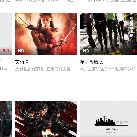
与一无赖暴徒在挟1500万美元逃跑时发生冲突造成的……
 5“Prey,” an all-new action-thriller
讲述了狄仁杰刚进大理寺一个月，调查一桩杀人碎尸案，在看似平淡
本（乔什•卢卡斯 Josh Lucas 
5.0
HD
4.0
HD
8.
手
艾丽卡
车手粤语版
幸惨遭枪击，生命危在旦夕。怎料，已故警员德辉竟利用亡灵缠身，令卡迅速康
 Matthews 饰）是一个不起眼且运气颇差的水管工，他童年时曾目睹亲人被残忍
从创世之初开始，正邪两种力量间的争斗就没有终结，他们一方修炼
本片主要讲述了一个以赛车为核