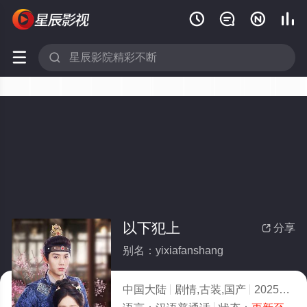






以下犯上
分享

别名：yixiafanshang
中国大陆
剧情,古装,国产
2025
8.0