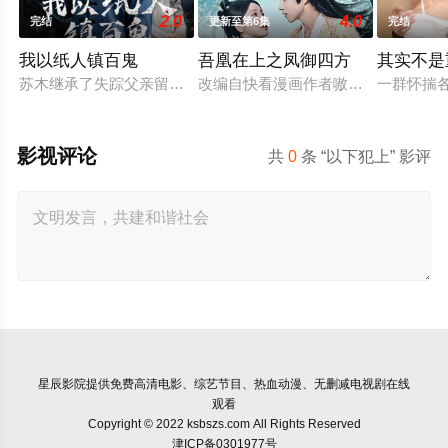
2.0
4.0
完结
更新至第6集
完结
我以纸人镇百鬼
吾凰在上之凤御四方
其实不是
苏木继承了失踪父亲留下的白事馆，本想低调扎纸维生，却因一
改编自快看漫画作者嗷小泽的独家连
一群怀揣
影视评论
共
0
条 “以下犯上” 影评
星辰影院
提供免费高清电影、综艺节目、热血动漫、无删减电视剧在线
观看
Copyright © 2022 ksbszs.com All Rights Reserved
津ICP备0301977号