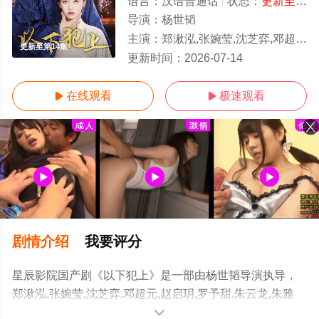
语言：
汉语普通话
状态：
更新至第14集
导演：
杨世韬
主演：
郑湫泓,张婉莹,沈芝弈,邓超元,赵启玥,罗予甜,朱云龙
更新至第14集
更新时间：
2026-07-14
在线观看
极速观看


剧情介绍
我要评分
星辰影院国产剧《以下犯上》是一部由杨世韬导演执导，
郑湫泓,张婉莹,沈芝弈,邓超元,赵启玥,罗予甜,朱云龙,朱雅
婷,侯梦瑶,冷恋柔,李欣雨等明星演员精彩演绎的中国大陆电
