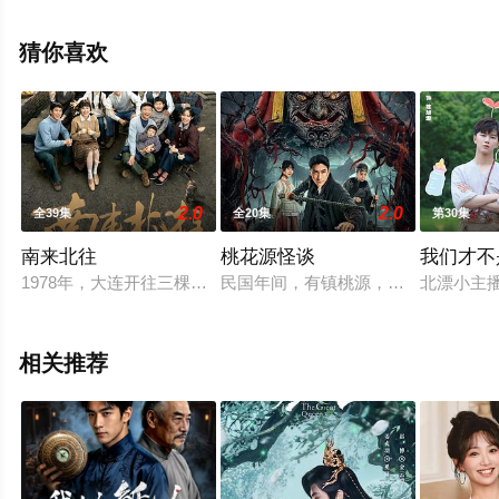
视剧，手机免费观看高清未删减完整版电视剧全集就来星
辰电影院，更多相关信息可移步至豆瓣电视剧、电视猫或
猜你喜欢
剧情网等平台了解。
2.0
2.0
全39集
全20集
第30集
南来北往
桃花源怪谈
我们才不
1978年，大连开往三棵树的列车上，年轻乘警汪新第一次执勤
民国年间，有镇桃源，多年安稳，以
北漂小主
相关推荐