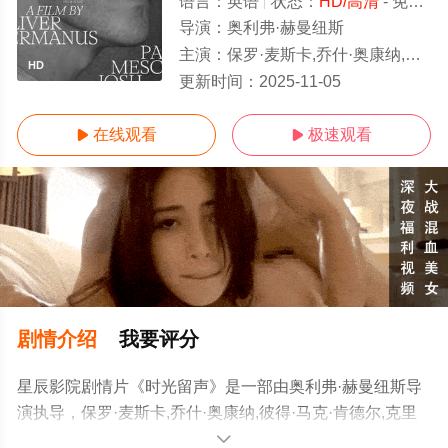
语言：
英语
状态：
HD/高清
- 免费在线观看
导演：
奥利弗·赫曼纽斯
主演：
保罗·麦斯卡,乔什·奥康纳,彼得·马克·肯德尔,克里斯
HD
更新时间：
2025-11-05
在线观看
极速观看


剧情介绍
我要评分
星辰影院剧情片《时光留声》是一部由奥利弗·赫曼纽斯导
演执导，保罗·麦斯卡,乔什·奥康纳,彼得·马克·肯德尔,克里
斯·库珀,莫莉·皮瑞斯,拉法埃尔·沙巴拉格,哈德莉·罗宾逊,艾
