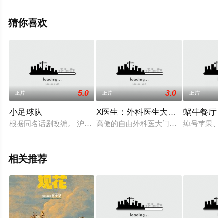
玛·坎宁,布莉安娜·米德尔顿,亚历山德罗·贝德蒂,爱莉森·巴
特利特,加里·雷蒙德,斯万米·萨姆派奥,迈克尔·D·泽维尔,威
猜你喜欢
尔·菲茨,塞缪尔·H·拉维尼,凯文·迈克尔·布伦
南,Dan,Bittner,Dawn,McGee,等明星演员精彩演绎的美国,
英国,瑞典电影，手机免费观看高清未删减完整版电影大全
就来星辰电影院，更多相关信息可移步至豆瓣电影、电视
猫或剧情网等平台了解。
5.0
3.0
正片
正片
正片
小足球队
X医生：外科医生大门未知子 特
蜗牛餐厅
根据同名话剧改编。 沪明中学初二甲班学生路阳天真活泼，爱
高傲的自由外科医大门未知子面临断送
绰号苹果
相关推荐