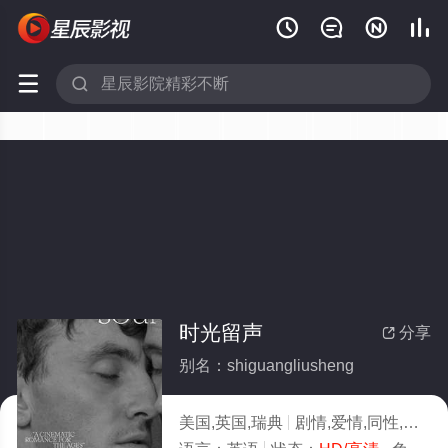






时光留声
分享

别名：shiguangliusheng
美国,英国,瑞典
剧情,爱情,同性,历史