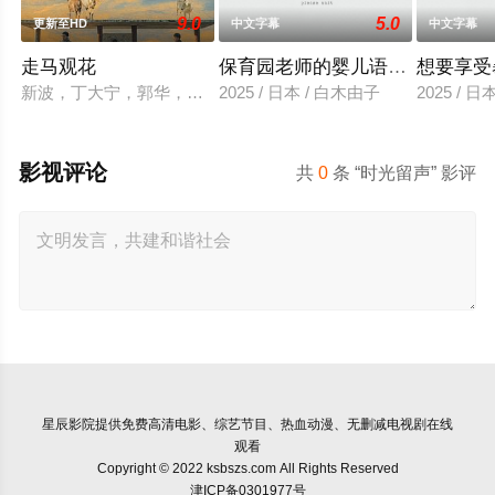
9.0
5.0
更新至HD
中文字幕
中文字幕
走马观花
保育园老师的婴儿语让人超兴奋
想要享受
新波，丁大宁，郭华，程一木他们毕业于同一所大学。他们和很
2025 / 日本 / 白木由子
2025 / 
影视评论
共
0
条 “时光留声” 影评
星辰影院
提供免费高清电影、综艺节目、热血动漫、无删减电视剧在线
观看
Copyright © 2022 ksbszs.com All Rights Reserved
津ICP备0301977号