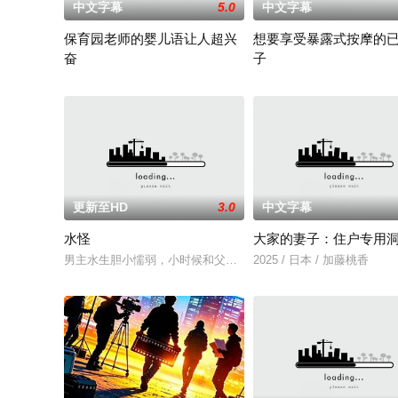
中文字幕
5.0
中文字幕
保育园老师的婴儿语让人超兴
想要享受暴露式按摩的
奋
子
2025 / 日本 / 白木由子
2025 / 日本 / 竹内夏希
更新至HD
3.0
中文字幕
水怪
大家的妻子：住户专用
男主水生胆小懦弱，小时候和父亲一起捕鱼时，亲眼目睹父亲被怪物
2025 / 日本 / 加藤桃香