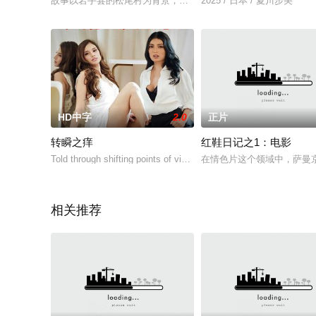
故事以岩手县的松尾村为背景，讲述东京统一剧团的统筹河野秀子
2025 / 日本 / 夏川步美
HD中字
2.0
正片
转瞬之痒
红鞋日记之1：电影
Told through shifting points of view, a single dare among friends
在情色片这个领域中，萨曼京无疑
相关推荐