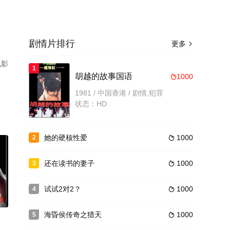
剧情片排行
更多

电影
1
胡越的故事国语
1000

1981 / 中国香港 / 剧情,犯罪
状态：HD
她的硬核性爱
1000
2

还在读书的妻子
1000
3

试试2对2？
1000
4

0
海昏侯传奇之猎天
1000
5
