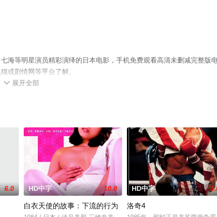
田七海等明星演员精彩演绎的日本电影，手机免费观看高清未删减完整版
视猫或剧情网等平台了解。
展开全部

6.0
HD中字
10.0
HD中字
3.
白衣天使的故事：下流的行为
洛奇4