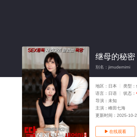
继母的秘密
别名：jimudemimi
地区：
日本
类型：
语言：
日语
状态：
导演：
未知
主演：
峰田七海
更新时间：
2025-10-
在线观看
