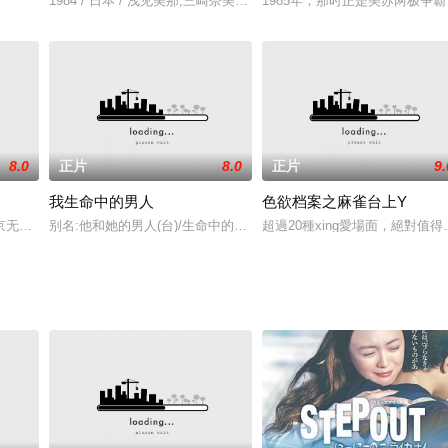
(倍赏千惠子)到访当地，希望游说青年会合作制作一出名为「故乡」的音乐剧
1984 / 日本 / 浅见美那,三崎奈美,深見博,野上祐二
1985年，那时正是美苏两极
8.0
正片
8.0
正片
9.
我生命中的男人
色欲档案之麻雀台上Y
OK称之为大师。脍炙人口的名作就有嗳祢九周半/Nine 1/2 Weeks、野兰花/W
别名:他和她的男人(台)/生命中的男人/命中注定的男人/TheManofMyLif
超過20種xing愛場面，絕對值