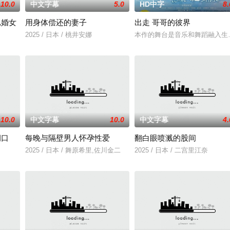
10.0
中文字幕
5.0
HD中字
8.
已婚女
用身体偿还的妻子
出走 哥哥的彼界
2025 / 日本 / 桃井安娜
本作的舞台是音乐和舞蹈融入生
10.0
中文字幕
10.0
中文字幕
4.
洞口
每晚与隔壁男人怀孕性爱
翻白眼喷溅的股间
“水猴子”杀害，水生从此留下了心理阴影。十年后，怪物“水猴子”再次出现
2025 / 日本 / 舞原希里,佐川金二
2025 / 日本 / 二宫里江奈