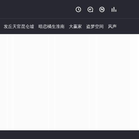




发丘天官昆仑墟
暗恋橘生淮南
大赢家
盗梦空间
风声