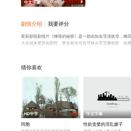
中文字幕
剧情介绍
我要评分
星辰影院剧情片《继母的秘密》是一部由知名导演执导，峰
大全就来星辰电影院，更多相关信息可移步至豆瓣电影、电
猜你喜欢
HD中字
9.0
中文字幕
同胞
性欲贪婪的淫乱嫂子