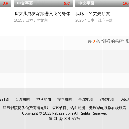
3.0
中文字幕
8.0
中文字幕
10.
我女儿男友深深进入我的身体
我床上的丈夫朋友
》电影的念头，在说服主编姚松、老乡韩战、二房东杨小强加入后，一路曲折式
2025 / 日本 / 梶文奈
2025 / 日本 / 浅仓麻凛
共
0
条 “继母的秘密” 
S订阅
百度蜘蛛
神马爬虫
搜狗蜘蛛
奇虎地图
谷歌地图
必应
星辰影院
提供免费高清电影、综艺节目、热血动漫、无删减电视剧在线观看
Copyright © 2022 ksbszs.com All Rights Reserved
津ICP备0301977号