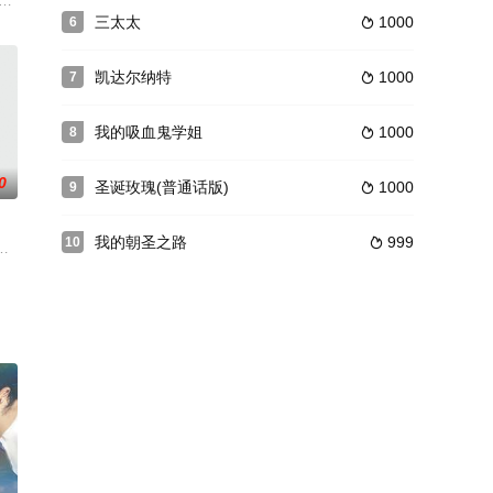
。
争霸越演越烈的年代，史泰龙自导自演的洛基系列也出到了第四集，这一系列影片
三太太
1000
6

凯达尔纳特
1000
7

我的吸血鬼学姐
1000
8

0
圣诞玫瑰(普通话版)
1000
9

我的朝圣之路
999
10

ild Orc
e费德烈（贝尔纳康潘BernardCampan饰
得珍藏的飛機恩物！正職做愛、兼職打麻雀的咸球與Q.Q.拍拖兩年，幾乎所有正常