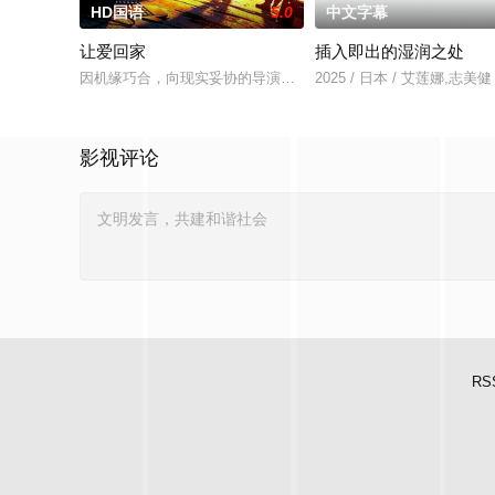
HD国语
5.0
中文字幕
让爱回家
插入即出的湿润之处
因机缘巧合，向现实妥协的导演朱达仁萌生拍一部《河南人在北京
2025 / 日本 / 艾莲娜,志美健
影视评论
RS