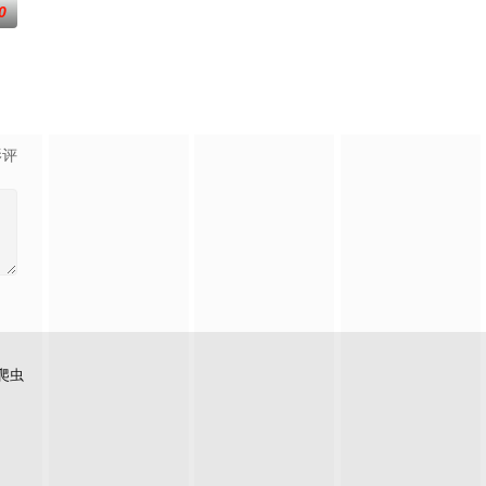
0
“
影评
爬虫