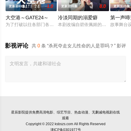
1.0
8.0
更新至03集
更新至05集
更新至05集
大空港～GATE24～
冷淡同期的溺爱癖
第一声啼
为了打破以往各部门各自为政的死板规矩，内阁官房直属成立了一个
本剧改编自碧依佩姬的同名漫画，是
故事舞台
影视评论
共
0
条 “杀死夺走女儿性命的人是罪吗？” 影评
星辰影院
提供免费高清电影、综艺节目、热血动漫、无删减电视剧在线
观看
Copyright © 2022 ksbszs.com All Rights Reserved
津ICP备0301977号