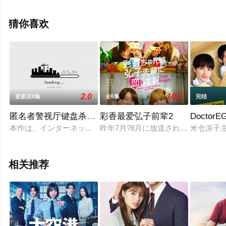
岩瑠姬,大友花恋,内藤秀一郎,水岛凛,加藤小夏,长野凌大,佐
藤大空等明星演员精彩演绎的日本电视剧，大结局剧情已
猜你喜欢
揭晓（1-12全集），手机免费观看高清未删减完整版电视
剧全集就来星辰电影院，更多相关信息可移步至豆瓣电视
剧、电视猫或剧情网等平台了解。
2.0
10.0
更新至8集
全6集
完结
匿名者警视厅键盘杀人对策室
彩香最爱弘子前辈2
Docto
本作は、インターネットの誹謗中傷や炎上などをきっかけに起
昨年7月?8月に放送されていた加藤
米仓凉子主
相关推荐