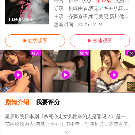
语言：
日语
状态：
全12集
- 免费在线观看
导演：
松崎由衣,酒见アキモリ,田中章一
主演：
齐藤京子,水野美纪,新川优爱,香音,小林树奈子,峰岸南
1-12全集/大结局
更新时间：
2025-12-24
在线观看
极速观看


剧情介绍
我要评分
星辰影院日本剧《杀死夺走女儿性命的人是罪吗？》是一
部由松崎由衣,酒见アキモリ,田中章一导演执导，齐藤京子,
水野美纪,新川优爱,香音,小林树奈子,峰岸南,竹财辉之助,白
