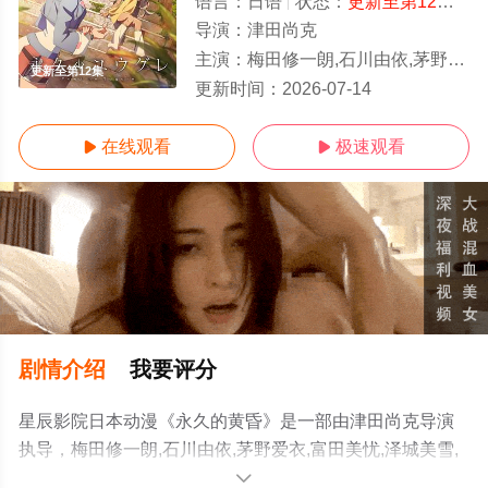
语言：
日语
状态：
更新至第12集
- 
导演：
津田尚克
主演：
梅田修一朗,石川由依,茅野爱衣,富田美忧,泽城美雪,楠
更新至第12集
更新时间：
2026-07-14
在线观看
极速观看


剧情介绍
我要评分
星辰影院日本动漫《永久的黄昏》是一部由津田尚克导演
执导，梅田修一朗,石川由依,茅野爱衣,富田美忧,泽城美雪,
楠木灯,森川智之,阿座上洋平,小針彩希,坂泰斗,小清水亚美,
