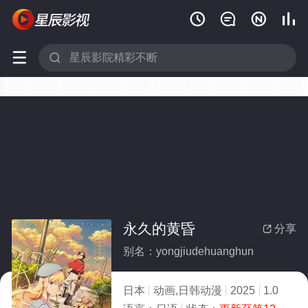






永久的黄昏
分享

别名：yongjiudehuanghun
日本
动画,日韩动漫
2025
1.0