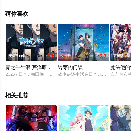
河濑茉希,白石晴香,稻田彻,佐藤利奈等明星演员精彩演绎的
日本动漫，手机免费观看高清未删减完整版动漫全集就来
猜你喜欢
星辰电影院，更多相关信息可移步至豆瓣动漫、电视猫或
剧情网等平台了解。
9.0
6.0
更新至14集
先行片
更新至12集
青之壬生浪-芹泽暗杀篇-
铃芽的门锁
魔法使的
2025 / 日本 / 梅田修一朗,小林千晃,堀江瞬,阿座上洋平,小野贤章
故事讲述生活在日本九州田舍的17岁
官方宣布
相关推荐