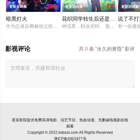
4.0
9.0
更新至06集
更新至05集
更新至06集
暗黑灯火
花织同学转生后还是想干架
说了不打
作为忍者后裔被祖父抚养长大、拥有与动物对话能力的高中生·我
神流星，职业尼特。 蛰居在家沉迷游
有一份通
影视评论
共
0
条 “永久的黄昏” 影评
星辰影院
提供免费高清电影、综艺节目、热血动漫、无删减电视剧在线
观看
Copyright © 2022 ksbszs.com All Rights Reserved
津ICP备0301977号