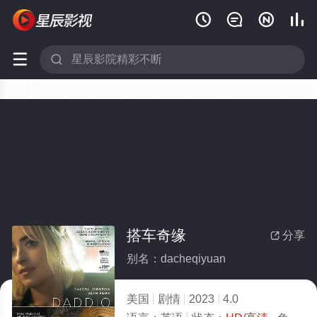






搭车奇缘
分享

别名：dacheqiyuan
美国
剧情
2023
4.0