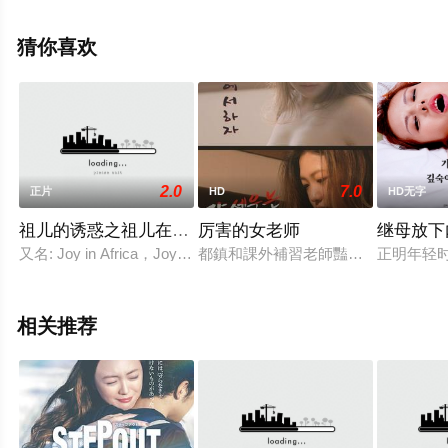
删减完整版电影大全就来星辰电影院，更多相关信息可移
步至豆瓣电影、电视猫或剧情网等平台了解。
猜你喜欢
2.0
7.0
正片
HD
HD无字
祖儿的诱惑之祖儿在非洲
厉害的女老师
继母放下
又名: Joy in Africa，Joy与她的情人Marc决定去非洲度过
都鎮和課外補習老師豔珠學習中，實
正明年轻
相关推荐