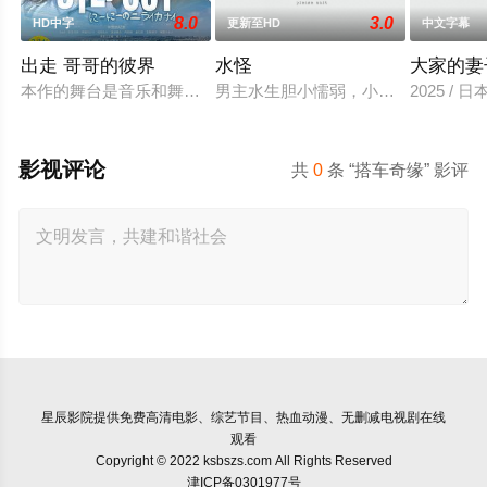
8.0
3.0
HD中字
更新至HD
中文字幕
出走 哥哥的彼界
水怪
大家的妻
本作的舞台是音乐和舞蹈融入生活的冲绳。与母亲朱音、妹妹舞
男主水生胆小懦弱，小时候和父亲一起
2025 / 
影视评论
共
0
条 “搭车奇缘” 影评
星辰影院
提供免费高清电影、综艺节目、热血动漫、无删减电视剧在线
观看
Copyright © 2022 ksbszs.com All Rights Reserved
津ICP备0301977号