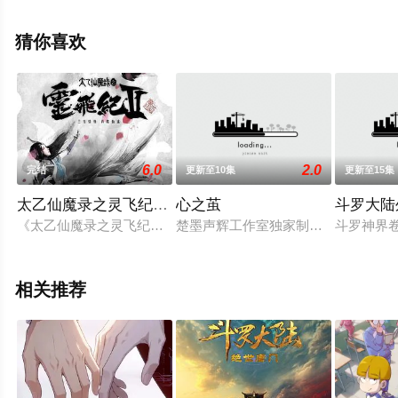
可移步至豆瓣动漫、电视猫或剧情网等平台了解。
猜你喜欢
6.0
2.0
完结
更新至10集
更新至15集
太乙仙魔录之灵飞纪第二季
心之茧
斗罗大陆
《太乙仙魔录之灵飞纪》是一部原味仙侠题材的连载动画，而作为
楚墨声辉工作室独家制作出品，根据有妖
斗罗神界
相关推荐