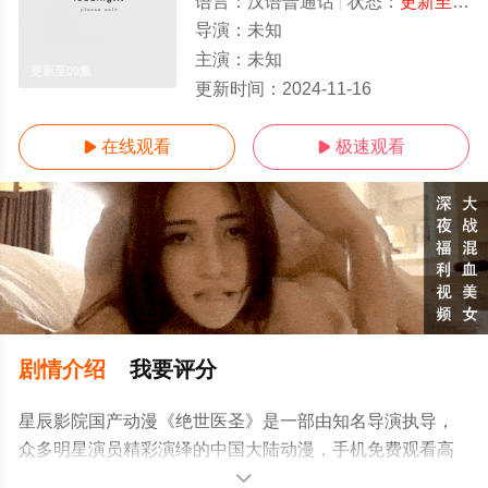
语言：
汉语普通话
状态：
更新至09集
导演：
未知
主演：
未知
更新至09集
更新时间：
2024-11-16
在线观看
极速观看


剧情介绍
我要评分
星辰影院国产动漫《绝世医圣》是一部由知名导演执导，
众多明星演员精彩演绎的中国大陆动漫，手机免费观看高
清未删减完整版动漫全集就来星辰电影院，更多相关信息
