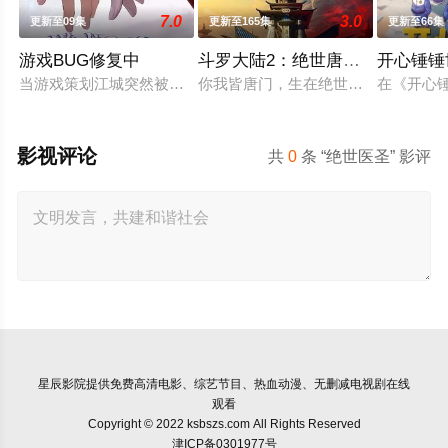
7.0
3.0
更新至09集
更新至165集
更新至66集
游戏BUG修复中
斗罗大陆2：绝世唐门2023
开心锤锤
当游戏策划江城突然被拉进自己精心打造的数字世界时，他原本
你我皆唐门，生在绝世中——腾讯视
在《开心
影视评论
共
0
条 “绝世医圣” 影评
星辰影院
提供免费高清电影、综艺节目、热血动漫、无删减电视剧在线
观看
Copyright © 2022 ksbszs.com All Rights Reserved
津ICP备0301977号