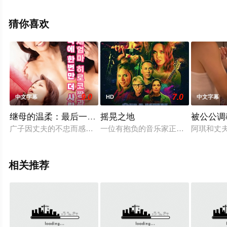
机免费观看高清未删减完整版电影大全就来星辰电影院，
更多相关信息可移步至豆瓣电影、电视猫或剧情网等平台
猜你喜欢
了解。
9.0
7.0
中文字幕
HD
中文字幕
继母的温柔：最后一次的缠绵
摇晃之地
被公公调
广子因丈夫的不忠而感到沮丧，却被继子发现正在自慰。她羞愧
一位有抱负的音乐家正在应对他最好
阿琪和丈
相关推荐