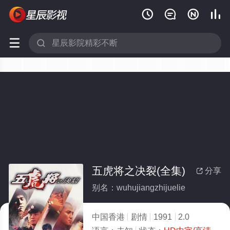






五虎将之决裂(全集)
分享

别名：wuhujiangzhijuelie
中国香港
剧情
1991
2.0