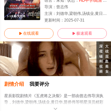
语言：
未知
状态：
HD中字/高清
- 免费在线观看
导演：
曾志伟
主演：
刘德华,梁朝伟,汤镇业,黄日华,苗侨伟
1-1全集/大结局
更新时间：
2025-07-31
在线观看
极速观看


剧情介绍
我要评分
星辰影院剧情片《五虎将之决裂》是一部由曾志伟导演执
导，刘德华,梁朝伟,汤镇业,黄日华,苗侨伟等明星演员精彩
演绎的中国香港电影，大结局剧情已揭晓（1-1全集），手
