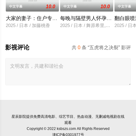
10.0
10.0
中文字幕
中文字幕
中文字幕
大家的妻子：住户专用洞口
每晚与隔壁男人怀孕性爱
翻白眼喷
2025 / 日本 / 加藤桃香
2025 / 日本 / 舞原希里,佐川金二
2025 / 
影视评论
共
0
条 “五虎将之决裂” 影评
星辰影院
提供免费高清电影、综艺节目、热血动漫、无删减电视剧在线
观看
Copyright © 2022 ksbszs.com All Rights Reserved
津ICP备0301977号