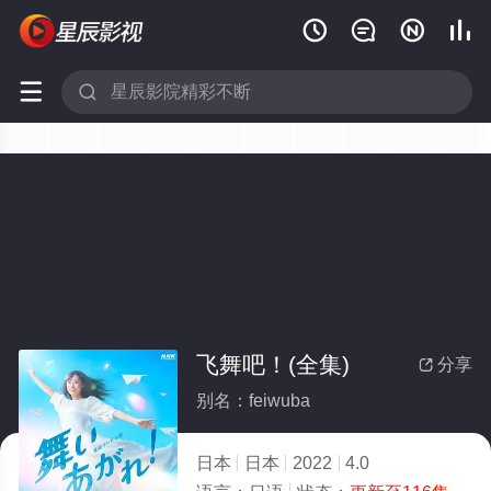






飞舞吧！(全集)
分享

别名：feiwuba
日本
日本
2022
4.0