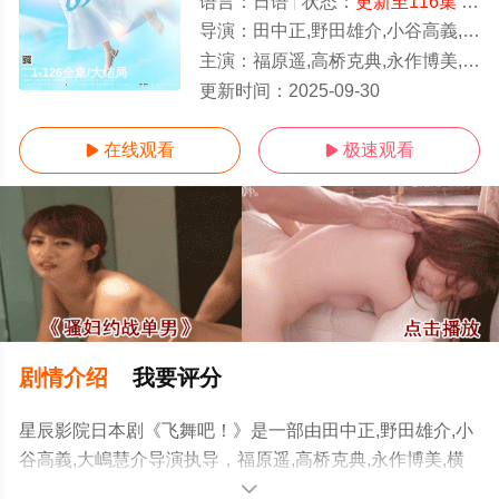
语言：
日语
状态：
更新至116集
- 免费在线观看
导演：
田中正,野田雄介,小谷高義,大嶋慧介
主演：
福原遥,高桥克典,永作博美,横山裕,高畑淳子,目黑莲,
1-126全集/大结局
更新时间：
2025-09-30
在线观看
极速观看


剧情介绍
我要评分
星辰影院日本剧《飞舞吧！》是一部由田中正,野田雄介,小
谷高義,大嶋慧介导演执导，福原遥,高桥克典,永作博美,横
山裕,高畑淳子,目黑莲,山崎纮菜,滨正悟,醍醐虎汰朗,佐野弘
