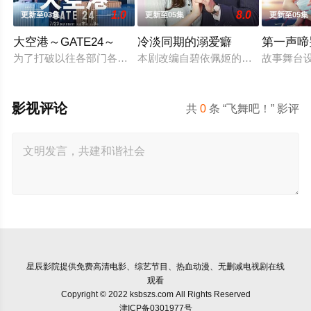
1.0
8.0
更新至03集
更新至05集
更新至05集
大空港～GATE24～
冷淡同期的溺爱癖
第一声啼
为了打破以往各部门各自为政的死板规矩，内阁官房直属成立了一个
本剧改编自碧依佩姬的同名漫画，是
故事舞台
影视评论
共
0
条 “飞舞吧！” 影评
星辰影院
提供免费高清电影、综艺节目、热血动漫、无删减电视剧在线
观看
Copyright © 2022 ksbszs.com All Rights Reserved
津ICP备0301977号