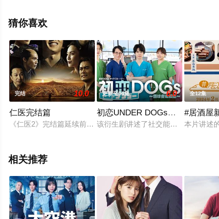
樹等明星演员精彩演绎的日本电视剧，大结局剧情已揭晓
（1-126全集），手机免费观看高清未删减完整版电视剧全
猜你喜欢
集就来星辰电影院，更多相关信息可移步至豆瓣电视剧、
电视猫或剧情网等平台了解。
10.0
6.0
完结
更新至04集
全12集
仁医完结篇
初恋UNDER DOGs～败犬与初
#居酒屋
《仁医2》完结篇延续前篇剧情，历史依旧向着既定方向有条不紊
该衍生剧讲述了社交能力强、恋爱经验
本片讲述
相关推荐