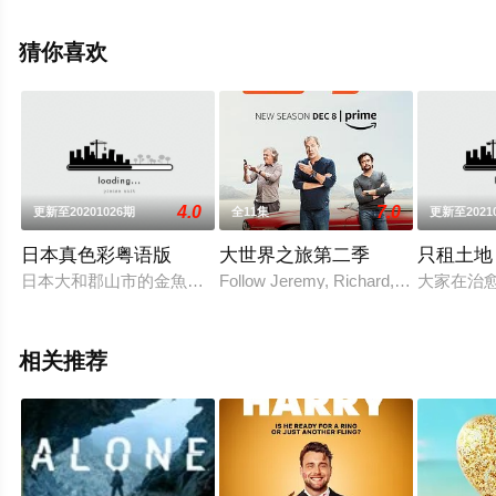
全集），手机免费观看高清未删减完整版综艺节目就来星
辰电影院，更多相关信息可移步至豆瓣综艺、电视猫或剧
猜你喜欢
情网等平台了解。
4.0
7.0
更新至20201026期
全11集
更新至2021
日本真色彩粤语版
大世界之旅第二季
只租土地
日本大和郡山市的金魚非常有名，當中的歷史可以追溯至江戶中
Follow Jeremy, Richard, and James, 
大家在治
相关推荐