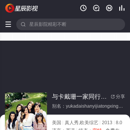






与卡戴珊一家同行第八季(全集)
分享

别名：yukadaishanyijiatongxingdibaji
美国
真人秀,欧美综艺
2013
8.0