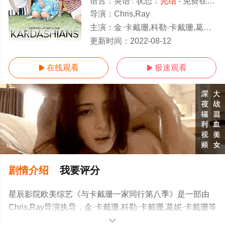
语言：
英语
状态：
完结
- 免费在线观看
导演：
Chris,Ray
主演：
金·卡戴珊,科勒·卡戴珊,葛妮·卡戴珊
1-21全集/大结局
更新时间：
2022-08-12
在线观看
极速观看


剧情介绍
我要评分
星辰影院欧美综艺《与卡戴珊一家同行第八季》是一部由
Chris,Ray导演执导，金·卡戴珊,科勒·卡戴珊,葛妮·卡戴珊等
明星演员精彩演绎的美国综艺，大结局剧情已揭晓（1-21
