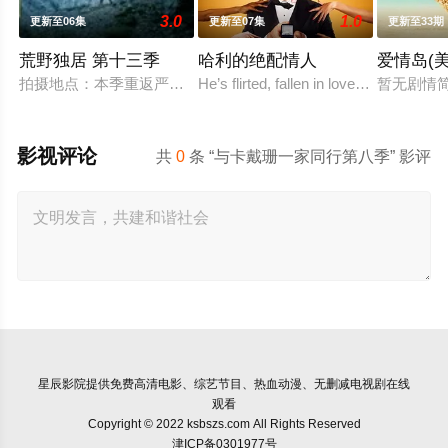
3.0
1.0
更新至06集
更新至07集
更新至33期
荒野独居 第十三季
哈利的绝配情人
爱情岛(
拍摄地点：本季重返严寒的北极圈，拍摄地位于加拿大西北地区阿克
He’s flirted, fallen in love, hooked up
暂无剧情
影视评论
共
0
条 “与卡戴珊一家同行第八季” 影评
星辰影院
提供免费高清电影、综艺节目、热血动漫、无删减电视剧在线
观看
Copyright © 2022 ksbszs.com All Rights Reserved
津ICP备0301977号