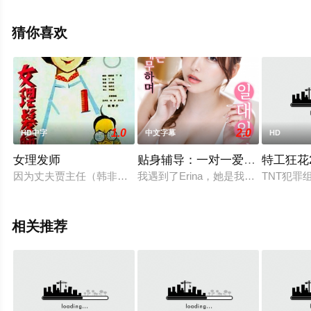
来星辰电影院，更多相关信息可移步至豆瓣电影、电视猫
或剧情网等平台了解。
猜你喜欢
1.0
2.0
HD中字
中文字幕
HD
女理发师
贴身辅导：一对一爱抚教学
特工狂花
因为丈夫贾主任（韩非）反对，一心想做理发师的华家芳（王丹
我遇到了Erina，她是我在香港出
TNT犯
相关推荐