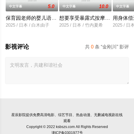
5.0
10.0
中文字幕
中文字幕
中文字幕
保育园老师的婴儿语让人超兴奋
想要享受暴露式按摩的已婚女子
用身体偿
2025 / 日本 / 白木由子
2025 / 日本 / 竹内夏希
2025 / 
影视评论
共
0
条 “金刚川” 影评
星辰影院
提供免费高清电影、综艺节目、热血动漫、无删减电视剧在线
观看
Copyright © 2022 ksbszs.com All Rights Reserved
津ICP备0301977号