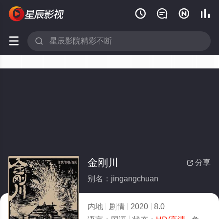






金刚川
分享

别名：jingangchuan
内地
剧情
2020
8.0