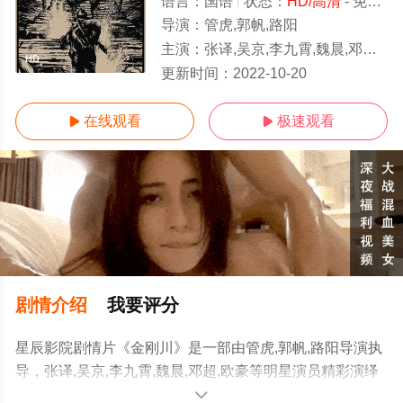
语言：
国语
状态：
HD/高清
- 免费在线观看
导演：
管虎,郭帆,路阳
主演：
张译,吴京,李九霄,魏晨,邓超,欧豪
HD
更新时间：
2022-10-20
在线观看
极速观看


剧情介绍
我要评分
星辰影院剧情片《金刚川》是一部由管虎,郭帆,路阳导演执
导，张译,吴京,李九霄,魏晨,邓超,欧豪等明星演员精彩演绎
的内地电影，手机免费观看高清未删减完整版电影大全就
