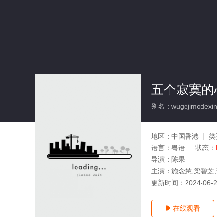
五个寂寞的
别名：wugejimodexin
地区：
中国香港
类
语言：
粤语
状态：
导演：
陈果
主演：
施念慈,梁碧芝,谭卫
更新时间：
2024-06-
在线观看
