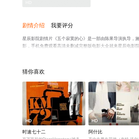
HD
剧情介绍
我要评分
星辰影院剧情片《五个寂寞的心》是一部由陈果导演执导，施念慈,
影，手机免费观看高清未删减完整版电影大全就来星辰电影
猜你喜欢
HD
5.0
HD
时速七十二
阿什比