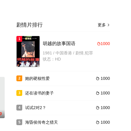
剧情片排行
更多

1
胡越的故事国语
1000

1981 / 中国香港 / 剧情,犯罪
状态：HD
她的硬核性爱
1000
2

还在读书的妻子
1000
3

试试2对2？
1000
4

0
海昏侯传奇之猎天
1000
5
