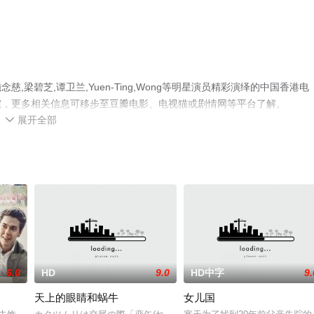
梁碧芝,谭卫兰,Yuen-Ting,Wong等明星演员精彩演绎的中国香港电
院，更多相关信息可移步至豆瓣电影、电视猫或剧情网等平台了解。
展开全部

6.0
HD
9.0
HD中字
9.
天上的眼睛和蜗牛
女儿国