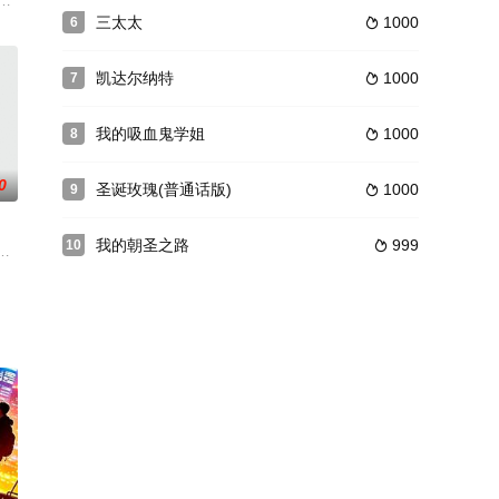
扬的大叔竟然是FBI退休了的前探
に突き刺しあうという。男でも女でもない雌雄同体の心を持てあましながら
的真相，来到了凤凰山，寒天无意间进到了一个女儿国，在女儿国里寒天经历了
三太太
1000
6

凯达尔纳特
1000
7

我的吸血鬼学姐
1000
8

0
圣诞玫瑰(普通话版)
1000
9

我的朝圣之路
999
10

某法院，院长介绍他认识了审判员解稼芬
代到21世纪，30年的大变革背景下，三兄弟为了改变自身命运，创办英
位迟迟未立。 老皇帝在弥留之际想要传位于二皇子民礼。不料大皇子民泰先下