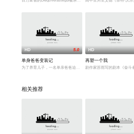
百万富翁的DiegoVerastegui被杀害在他的家里，有人从保
高中生男生艾德（奈特·沃尔
HD
5.0
HD
单身爸爸变装记
再塑一个我
为了养育儿子，一名单亲爸爸迫于无奈，运用化妆的才能将自己
剧作家苏雨写的剧本《奋斗
相关推荐