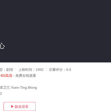
心
型：
剧情
上映时间：
1992
豆瓣评分：
9.0
HD/高清
- 免费在线观看
兰,Yuen-Ting,Wong
22
极速观看
