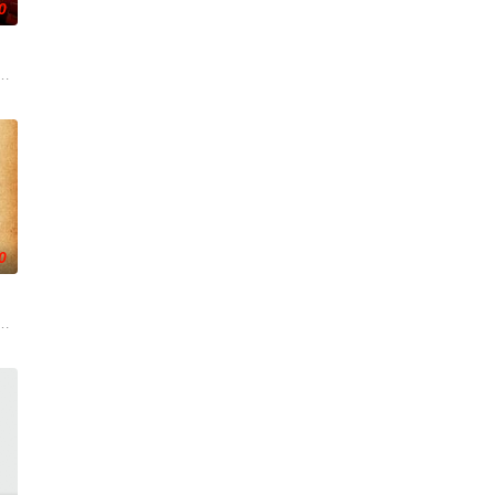
0
朱达仁萌生拍一部《河南人在北京》电影的念头，在说服主编姚松、老乡韩战、
0
小镇女子向疏远的哥哥借了钱，独自一人踏上穿越西德克萨斯州的旅程，寻求