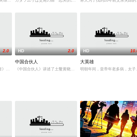
险箱里取走一个宝贵的公文包。迪马斯-维拉斯蒂吉的保镖回到家，发现
夫饰）无意中发现自己的邻居大叔（米基·洛克饰）的神秘身份，因为这个貌不起
カタツムリは交尾の際「恋矢(れんし)」と呼ばれる生殖器官を互い
寒天为了找到20年前父亲失踪
2.0
HD
2.0
HD
10.
中国合伙人
大英雄
打扮成女人，参加一支广告试镜
者》上演后，受到社会舆论的批评。他决定到生活中去调查研究，以证是非。在
《中国合伙人》讲述了土鳖黄晓明、海龟邓超和愤青佟大为从1980年
明朝年间，皇帝年老多病，太子