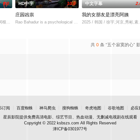
9.0
HD中字
10.0
中文字幕
2.
庄园凶祟
我的女朋友是漂亮阿姨
无恢复可能的四肢——的治疗方法，而一步步踏入在追求理想的理性与疯狂之间
的阿根廷造型师丽娜在瑞士的一场颁奖典礼后，被一种突如其来的冲动驱使。回
Rao Bahadur is a psychological drama set against the backdrop of
2025 / 韩国 / 徐宇,河京,秀彬
共
0
条 “五个寂寞的心” 
S订阅
百度蜘蛛
神马爬虫
搜狗蜘蛛
奇虎地图
谷歌地图
必应
星辰影院
提供免费高清电影、综艺节目、热血动漫、无删减电视剧在线观看
Copyright © 2022 ksbszs.com All Rights Reserved
津ICP备0301977号