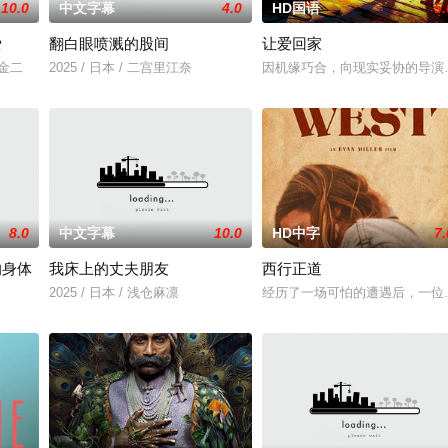
10.0
中文字幕
4.0
HD国语
5.
爱
翻白眼喷溅的股间
让爱回家
川金二
2025 / 日本 / 二宫里江奈
因机缘巧合，向现实妥协的导演
8.0
中文字幕
10.0
HD中字
7.
的身体
我床上的丈夫朋友
西行正道
2025 / 日本 / 浅仓麻凛
经历了一场可怕的遭遇后，一位