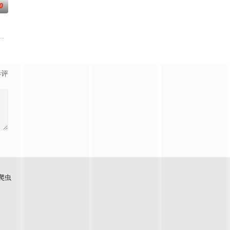
0
摇
到布宜诺斯艾利斯后，她什么也没说，但
,素美,崔敏浩,时宇,金东宇,韩蔚
影评
爬虫