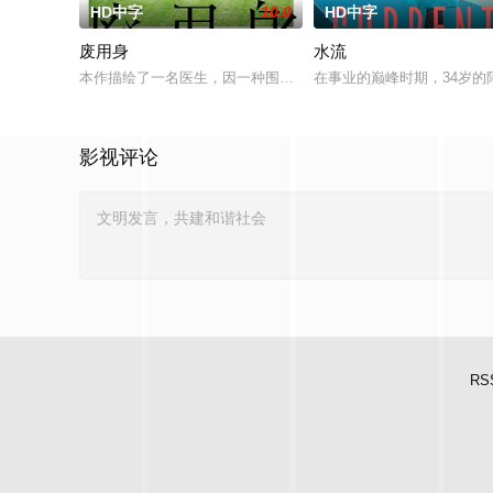
HD中字
10.0
HD中字
废用身
水流
本作描绘了一名医生，因一种围绕“废用身”——因瘫痪等原因已
在事业的巅峰时期，34岁
影视评论
RS