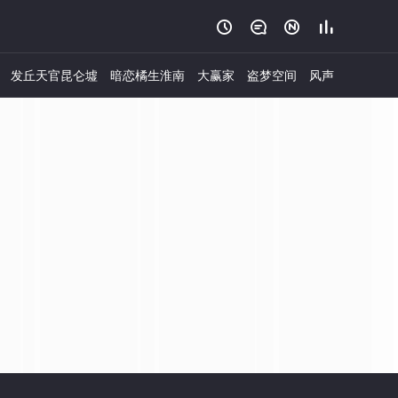




发丘天官昆仑墟
暗恋橘生淮南
大赢家
盗梦空间
风声