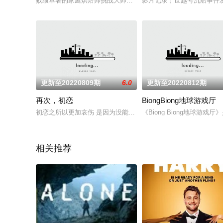
败绩卓著的家庭烘焙师挑战大师级烘焙，争夺一万美元的奖金。
影片记录了世越号沉船事件
更新至20220809期
6.0
更新至20220812期
再次，初恋
BiongBiong地球游戏厅
初恋之所以更加哀伤 是因为没能成功，究竟会不会出现打破这个
《Biong Biong地
相关推荐