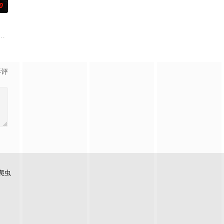
0
事业
体外，还将设置家禽、鲜蔬、河鲜等不
体能、精神力、战略战术的生存类真人秀。第二季有金钟国担任主持人和来自韩国
影评
爬虫