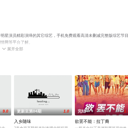
多明星演员精彩演绎的其它综艺，手机免费观看高清未删减完整版综艺节
剧情网等平台了解。
展开全部

9.0
更新至第04期
1.0
完结
1.
入乡随味
欲罢不能：拉丁裔