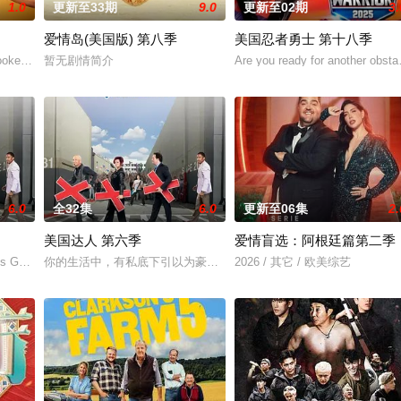
1.0
更新至33期
9.0
更新至02期
3.
爱情岛(美国版) 第八季
美国忍者勇士 第十八季
拉维克（Aklavik）附近的理查森山脉，这里是灰熊、狼群和驼鹿的栖息
, hooked up, and broken up. He’s even
暂无剧情简介
Are you ready for another obsta
6.0
全32集
6.0
更新至06集
2.
美国达人 第六季
爱情盲选：阿根廷篇第二季
's Got Talent, an American televis
你的生活中，有私底下引以为豪，却不敢拿出来显的绝活吗？NBC从今年6月
2026 / 其它 / 欧美综艺