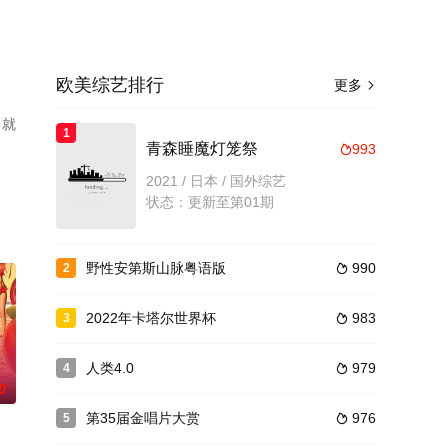
欧美综艺排行
更多

目就
1
青森睡魔灯笼祭
993

2021 / 日本 / 国外综艺
状态：更新至第01期
野性安第斯山脉粤语版
990
2

2022年卡塔尔世界杯
983
3

人类4.0
979
4

0
第35届金唱片大赏
976
5
