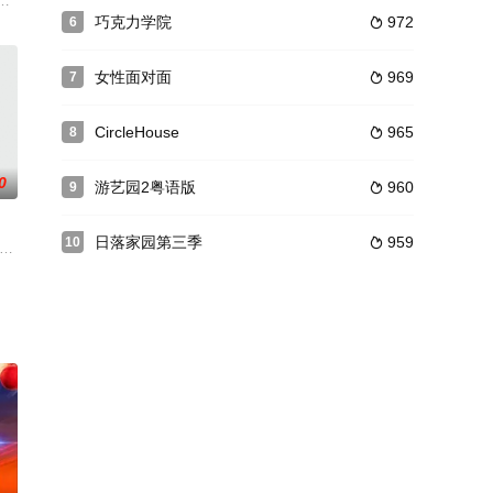
精美
山国际电影节上首映，因釜山市长和事故
，品嘗能夠令人增強體力的傳統豬血美食；然後來到泰北山區湄艾，學做拉祜族
辣单身者齐聚在热带天堂，这群年轻人认为这将是他们生命中最具异国情调和
巧克力学院
972
6

女性面对面
969
7

CircleHouse
965
8

0
游艺园2粤语版
960
9

日落家园第三季
959
10

男
念混合元宇宙动作冒险综艺节目
能赢得吓人鬼的全亮战绩
东西,因意想不到的信件内容让饭桌变成泪海