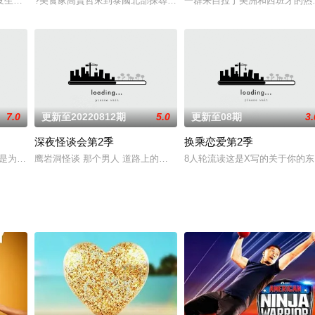
这将是一场充满了厨房灾难的真人比赛秀。每期会请名厨和蛋糕设计师评委带来
发生后，在救援过程中引发争议的潜水钟投入使用的全过程。该片在第19届釜
?美食家高賢哲來到泰國北部探尋飲食文化，首先前往邊境城鎮湄塞
一群来自拉丁美洲和西班牙的热
7.0
更新至20220812期
5.0
更新至08期
3.
深夜怪谈会第2季
换乘恋爱第2季
老话的情侣呢？再次召唤初恋，是尴尬还是再次心动呢？四对生活在一起的初恋
球游戏厅》是为抓捕逃往地球的月球兔子而聚集在一起的4名勇士穿越时空展开的新概
鹰岩洞怪谈 那个男人 道路上的黑影 你是我的命运 4个不同故事 谁
8人轮流读这是X写的关于你的