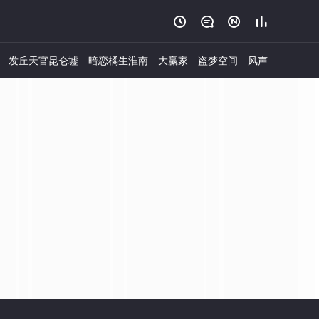




发丘天官昆仑墟
暗恋橘生淮南
大赢家
盗梦空间
风声