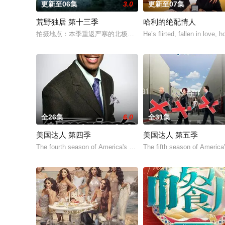
更新至06集
3.0
更新至07集
荒野独居 第十三季
哈利的绝配情人
拍摄地点：本季重返严寒的北极圈，拍摄地位于加拿大西北地区阿克
He’s flirted, fallen in love
全26集
6.0
全31集
美国达人 第四季
美国达人 第五季
The fourth season of America's Got Talent, an American televi
The fifth season of America