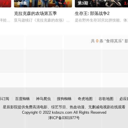
7.0
全8集
4.0
第3期
1.
克拉克森的农场第五季
生存王: 部落战争2
们有着深厚的社区根基，家族世代传承。他们拥有充满抱负的人生、蒸蒸日上的
南洋拾光”的氛围中，打造一家独具风格特色的田园餐厅。内容场景上，除餐厅本
亚马逊续订《克拉克森的农场》第五季。
是在野外生存10天比拼技能、
共
0
条 “食得其乐” 
S订阅
百度蜘蛛
神马爬虫
搜狗蜘蛛
奇虎地图
谷歌地图
必应
星辰影院
提供免费高清电影、综艺节目、热血动漫、无删减电视剧在线观看
Copyright © 2022 ksbszs.com All Rights Reserved
津ICP备0301977号